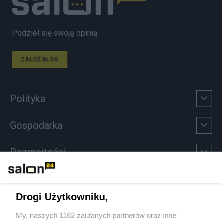
Podziel się swoją opinią
ZAŁÓŻ BLOG
Polityka
Gospodarka
Rozmaitości
Technologie
Drogi Użytkowniku,
Sport
My, naszych 1162 zaufanych partnerów oraz inne