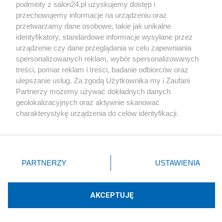
podmioty z salon24.pl uzyskujemy dostęp i
Społeczeństwo
przechowujemy informacje na urządzeniu oraz
przetwarzamy dane osobowe, takie jak unikalne
Kultura
identyfikatory, standardowe informacje wysyłane przez
urządzenie czy dane przeglądania w celu zapewniania
spersonalizowanych reklam, wybór spersonalizowanych
treści, pomiar reklam i treści, badanie odbiorców oraz
ulepszanie usług. Za zgodą Użytkownika my i Zaufani
X
Facebook
Instagram
Youtube
Partnerzy możemy używać dokładnych danych
geolokalizacyjnych oraz aktywnie skanować
charakterystykę urządzenia do celów identyfikacji.
Web Content Media sp. z o. o. © 2022
Ponieważ cenimy Twoją prywatność, prosimy o zgodę na
korzystanie z tych technologii poprzez kliknięcie
„Akceptuję”. Zgoda jest dobrowolna i zawsze możesz ją
Pomoc
O nas
Praca
Reklama
Kontakt
zmienić/wycofać klikając przycisk ustawień prywatności
PARTNERZY
USTAWIENIA
znajdujący się w lewym dolnym rogu strony
. Niektóre
rodzaje przetwarzania danych nie wymagają zgody
użytkownika, ale masz prawo sprzeciwić się takiemu
AKCEPTUJĘ
przetwarzaniu. Preferencje będą miały zastosowania tylko
Technologię dostarcza:
W3media.pl
na tej witrynie.