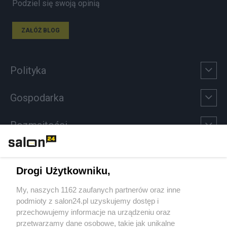
Podziel się swoją opinią
ZAŁÓŻ BLOG
Polityka
Gospodarka
Rozmaitości
Technologie
Drogi Użytkowniku,
Sport
My, naszych 1162 zaufanych partnerów oraz inne
podmioty z salon24.pl uzyskujemy dostęp i
Społeczeństwo
przechowujemy informacje na urządzeniu oraz
przetwarzamy dane osobowe, takie jak unikalne