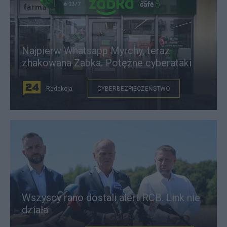
Najpierw Whatsapp Myrchy, teraz
zhakowana Żabka. Potężne cyberataki
Redakcja
CYBERBEZPIECZEŃSTWO
Wszyscy rano dostali alert RCB. Link nie
działa