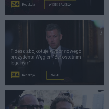
Redakcja
WIDEO SALON24
East News
Fidesz zbojkotuje wybór nowego
prezydenta Węgier. "Był ostatnim
legalnym"
Redakcja
ŚWIAT