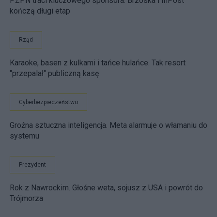
PZPN traci kluczowego sponsora. Brzoska i InPost
kończą długi etap
Rząd
Karaoke, basen z kulkami i tańce hulańce. Tak resort
"przepalał" publiczną kasę
Cyberbezpieczeństwo
Groźna sztuczna inteligencja. Meta alarmuje o włamaniu do
systemu
Prezydent
Rok z Nawrockim. Głośne weta, sojusz z USA i powrót do
Trójmorza