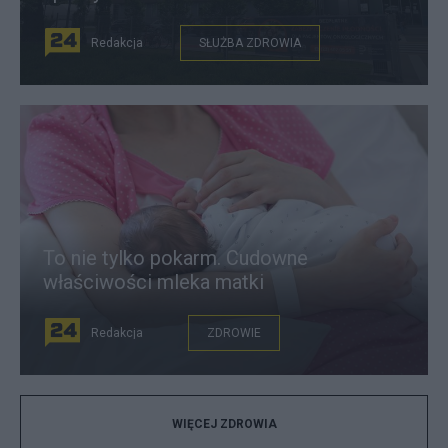
Redakcja
SŁUŻBA ZDROWIA
To nie tylko pokarm. Cudowne
właściwości mleka matki
Redakcja
ZDROWIE
WIĘCEJ ZDROWIA