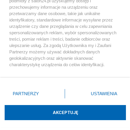
podmioty z salon24.pl uzyskujemy dostęp i
przechowujemy informacje na urządzeniu oraz
przetwarzamy dane osobowe, takie jak unikalne
identyfikatory, standardowe informacje wysyłane przez
urządzenie czy dane przeglądania w celu zapewniania
spersonalizowanych reklam, wybór spersonalizowanych
Groźna sztuczna inteligencja. Meta
treści, pomiar reklam i treści, badanie odbiorców oraz
ulepszanie usług. Za zgodą Użytkownika my i Zaufani
alarmuje o włamaniu do systemu
Partnerzy możemy używać dokładnych danych
geolokalizacyjnych oraz aktywnie skanować
Redakcja
7
charakterystykę urządzenia do celów identyfikacji.
Ponieważ cenimy Twoją prywatność, prosimy o zgodę na
korzystanie z tych technologii poprzez kliknięcie
„Akceptuję”. Zgoda jest dobrowolna i zawsze możesz ją
Cyfryzacja
zmienić/wycofać klikając przycisk ustawień prywatności
PARTNERZY
USTAWIENIA
znajdujący się w lewym dolnym rogu strony
. Niektóre
Pilny apel do użytkowników mObywatela. Zostały ostatnie
rodzaje przetwarzania danych nie wymagają zgody
godziny
użytkownika, ale masz prawo sprzeciwić się takiemu
AKCEPTUJĘ
przetwarzaniu. Preferencje będą miały zastosowania tylko
Cyberbezpieczeństwo
na tej witrynie.