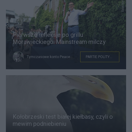
East News
Pierwsze refleksje po grillu
Morawieckiego. Mainstream milczy
Tymczasowe konto Peacemakera
PARTIE POLITYCZNE
Kołobrzeski test białej kiełbasy, czyli o
mewim podniebieniu