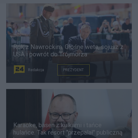
Rok z Nawrockim. Głośne weta, sojusz z
USA i powrót do Trójmorza
Redakcja
PREZYDENT
Karaoke, basen z kulkami i tańce
hulańce. Tak resort "przepalał" publiczną