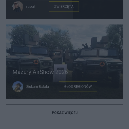
report
ZWIERZĘTA
East News
Mazury AirShow 2026
Siukum Balala
GŁOS REGIONÓW
POKAŻ WIĘCEJ