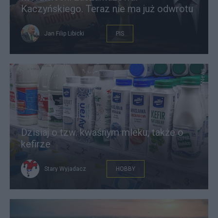
Kaczyńskiego. Teraz nie ma już odwrotu
Jan Filip Libicki
PIS
East News
Dzisiaj o tzw. kwaśnym mleku, także o
kefirze
Stary Wyjadacz
HOBBY