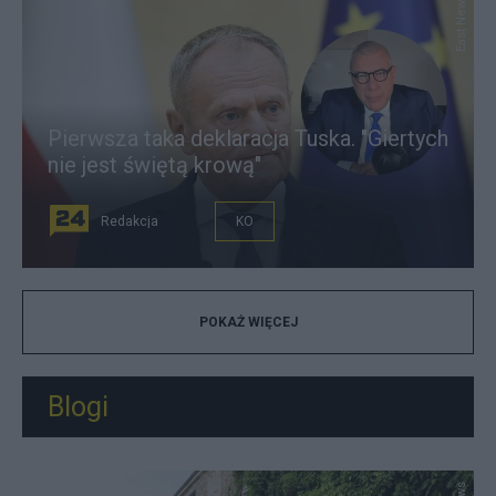
East News
Pierwsza taka deklaracja Tuska. "Giertych
nie jest świętą krową"
Redakcja
KO
POKAŻ WIĘCEJ
Blogi