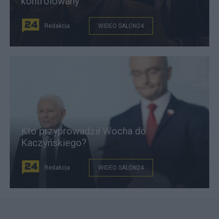
kontrolowany"
Redakcja
WIDEO SALON24
East News
Kto przyprowadził Wocha do
Kaczyńskiego?
Redakcja
WIDEO SALON24