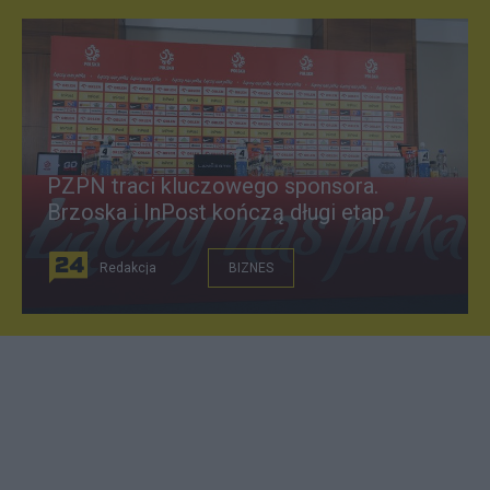
PZPN traci kluczowego sponsora.
Brzoska i InPost kończą długi etap
Redakcja
BIZNES