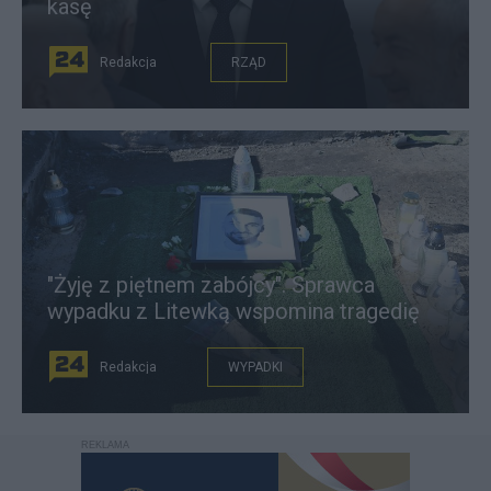
kasę
Redakcja
RZĄD
"Żyję z piętnem zabójcy". Sprawca
wypadku z Litewką wspomina tragedię
Redakcja
WYPADKI