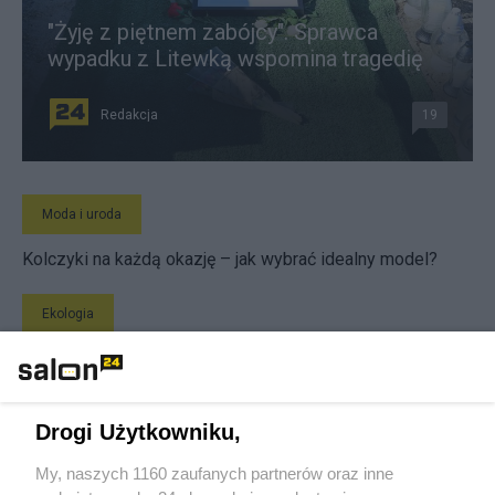
"Żyję z piętnem zabójcy". Sprawca
wypadku z Litewką wspomina tragedię
Redakcja
19
Moda i uroda
Kolczyki na każdą okazję – jak wybrać idealny model?
Ekologia
Na to wszyscy czekają. Koniec z bonami z butelkomatów,
szykuje się rewolucja
Drogi Użytkowniku,
Technologie
My, naszych 1160 zaufanych partnerów oraz inne