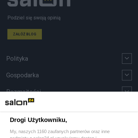
Podziel się swoją opinią
ZAŁÓŻ BLOG
Polityka
Gospodarka
Rozmaitości
Technologie
Drogi Użytkowniku,
Sport
My, naszych 1160 zaufanych partnerów oraz inne
podmioty z salon24.pl uzyskujemy dostęp i