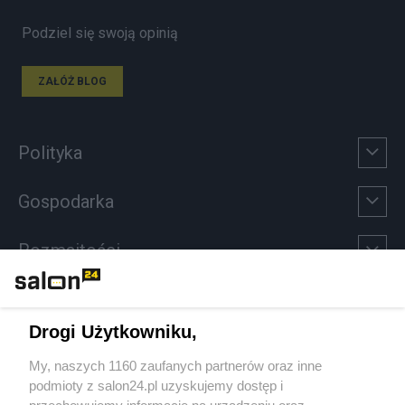
Podziel się swoją opinią
ZAŁÓŻ BLOG
Polityka
Gospodarka
Rozmaitości
Technologie
Drogi Użytkowniku,
Sport
My, naszych 1160 zaufanych partnerów oraz inne
podmioty z salon24.pl uzyskujemy dostęp i
Społeczeństwo