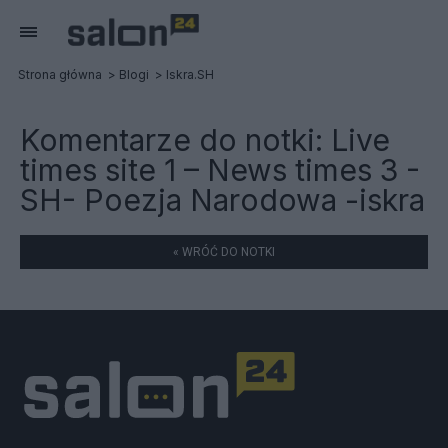
Strona główna
Blogi
Iskra.SH
Komentarze do notki:
Live
times site 1 – News times 3 -
SH- Poezja Narodowa -iskra
« WRÓĆ DO NOTKI