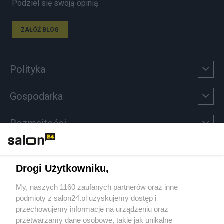
Podziel się swoją opinią
ZAŁÓŻ BLOG
Polityka
Gospodarka
Rozmaitości
Technologie
Drogi Użytkowniku,
Sport
My, naszych 1160 zaufanych partnerów oraz inne
podmioty z salon24.pl uzyskujemy dostęp i
Społeczeństwo
przechowujemy informacje na urządzeniu oraz
przetwarzamy dane osobowe, takie jak unikalne