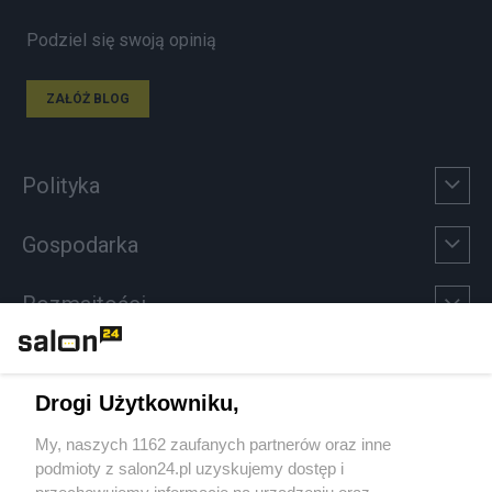
Podziel się swoją opinią
ZAŁÓŻ BLOG
Polityka
Gospodarka
Rozmaitości
Technologie
Drogi Użytkowniku,
Sport
My, naszych 1162 zaufanych partnerów oraz inne
podmioty z salon24.pl uzyskujemy dostęp i
Społeczeństwo