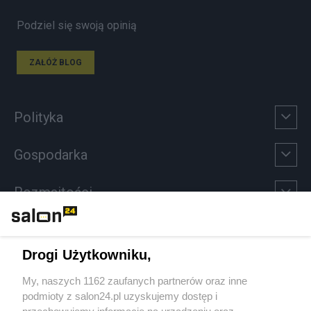
Podziel się swoją opinią
ZAŁÓŻ BLOG
Polityka
Gospodarka
Rozmaitości
Technologie
Drogi Użytkowniku,
Sport
My, naszych 1162 zaufanych partnerów oraz inne
podmioty z salon24.pl uzyskujemy dostęp i
Społeczeństwo