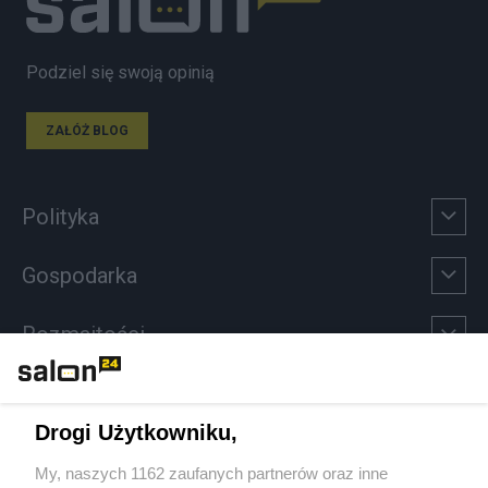
Podziel się swoją opinią
ZAŁÓŻ BLOG
Polityka
Gospodarka
Rozmaitości
Technologie
Drogi Użytkowniku,
Sport
My, naszych 1162 zaufanych partnerów oraz inne