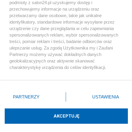
podmioty z salon24.pl uzyskujemy dostęp i
Społeczeństwo
przechowujemy informacje na urządzeniu oraz
przetwarzamy dane osobowe, takie jak unikalne
Kultura
identyfikatory, standardowe informacje wysyłane przez
urządzenie czy dane przeglądania w celu zapewniania
spersonalizowanych reklam, wybór spersonalizowanych
treści, pomiar reklam i treści, badanie odbiorców oraz
ulepszanie usług. Za zgodą Użytkownika my i Zaufani
X
Facebook
Instagram
Youtube
Partnerzy możemy używać dokładnych danych
geolokalizacyjnych oraz aktywnie skanować
charakterystykę urządzenia do celów identyfikacji.
Web Content Media sp. z o. o. © 2022
Ponieważ cenimy Twoją prywatność, prosimy o zgodę na
korzystanie z tych technologii poprzez kliknięcie
„Akceptuję”. Zgoda jest dobrowolna i zawsze możesz ją
Pomoc
O nas
Praca
Reklama
Kontakt
zmienić/wycofać klikając przycisk ustawień prywatności
PARTNERZY
USTAWIENIA
znajdujący się w lewym dolnym rogu strony
. Niektóre
rodzaje przetwarzania danych nie wymagają zgody
użytkownika, ale masz prawo sprzeciwić się takiemu
AKCEPTUJĘ
przetwarzaniu. Preferencje będą miały zastosowania tylko
Technologię dostarcza:
W3media.pl
na tej witrynie.