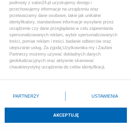
podmioty z salon24.pl uzyskujemy dostęp i
Społeczeństwo
przechowujemy informacje na urządzeniu oraz
przetwarzamy dane osobowe, takie jak unikalne
Kultura
identyfikatory, standardowe informacje wysyłane przez
urządzenie czy dane przeglądania w celu zapewniania
spersonalizowanych reklam, wybór spersonalizowanych
treści, pomiar reklam i treści, badanie odbiorców oraz
ulepszanie usług. Za zgodą Użytkownika my i Zaufani
X
Facebook
Instagram
Youtube
Partnerzy możemy używać dokładnych danych
geolokalizacyjnych oraz aktywnie skanować
charakterystykę urządzenia do celów identyfikacji.
Web Content Media sp. z o. o. © 2022
Ponieważ cenimy Twoją prywatność, prosimy o zgodę na
korzystanie z tych technologii poprzez kliknięcie
„Akceptuję”. Zgoda jest dobrowolna i zawsze możesz ją
Pomoc
O nas
Praca
Reklama
Kontakt
zmienić/wycofać klikając przycisk ustawień prywatności
PARTNERZY
USTAWIENIA
znajdujący się w lewym dolnym rogu strony
. Niektóre
rodzaje przetwarzania danych nie wymagają zgody
użytkownika, ale masz prawo sprzeciwić się takiemu
AKCEPTUJĘ
przetwarzaniu. Preferencje będą miały zastosowania tylko
Technologię dostarcza:
W3media.pl
na tej witrynie.