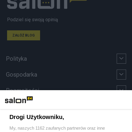
Podziel się swoją opinią
ZAŁÓŻ BLOG
Polityka
Gospodarka
Rozmaitości
Technologie
Drogi Użytkowniku,
Sport
My, naszych 1162 zaufanych partnerów oraz inne