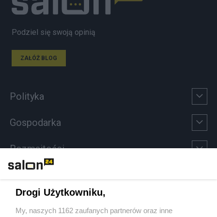
Podziel się swoją opinią
ZAŁÓŻ BLOG
Polityka
Gospodarka
Rozmaitości
Technologie
Drogi Użytkowniku,
Sport
My, naszych 1162 zaufanych partnerów oraz inne