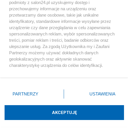
podmioty z salon24.pl uzyskujemy dostęp i
Społeczeństwo
przechowujemy informacje na urządzeniu oraz
przetwarzamy dane osobowe, takie jak unikalne
Kultura
identyfikatory, standardowe informacje wysyłane przez
urządzenie czy dane przeglądania w celu zapewniania
spersonalizowanych reklam, wybór spersonalizowanych
treści, pomiar reklam i treści, badanie odbiorców oraz
ulepszanie usług. Za zgodą Użytkownika my i Zaufani
X
Facebook
Instagram
Youtube
Partnerzy możemy używać dokładnych danych
geolokalizacyjnych oraz aktywnie skanować
charakterystykę urządzenia do celów identyfikacji.
Web Content Media sp. z o. o. © 2022
Ponieważ cenimy Twoją prywatność, prosimy o zgodę na
korzystanie z tych technologii poprzez kliknięcie
„Akceptuję”. Zgoda jest dobrowolna i zawsze możesz ją
Pomoc
O nas
Praca
Reklama
Kontakt
zmienić/wycofać klikając przycisk ustawień prywatności
PARTNERZY
USTAWIENIA
znajdujący się w lewym dolnym rogu strony
. Niektóre
rodzaje przetwarzania danych nie wymagają zgody
użytkownika, ale masz prawo sprzeciwić się takiemu
AKCEPTUJĘ
przetwarzaniu. Preferencje będą miały zastosowania tylko
Technologię dostarcza:
W3media.pl
na tej witrynie.