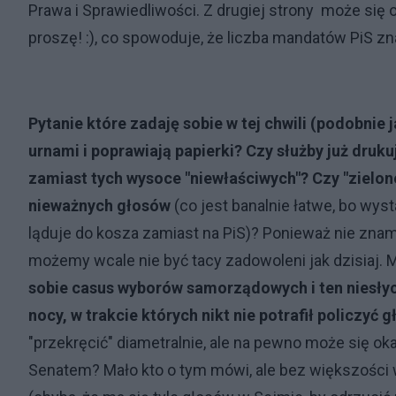
Prawa i Sprawiedliwości. Z drugiej strony może się 
proszę! :), co spowoduje, że liczba mandatów PiS z
Pytanie które zadaję sobie w tej chwili (podobnie 
urnami i poprawiają papierki? Czy służby już druku
zamiast tych wysoce "niewłaściwych"? Czy "zielone 
nieważnych głosów
(co jest banalnie łatwe, bo wys
ląduje do kosza zamiast na PiS)? Ponieważ nie znam
możemy wcale nie być tacy zadowoleni jak dzisiaj. Ma
sobie casus wyborów samorządowych i ten niesłyc
nocy, w trakcie których nikt nie potrafił policzyć 
"przekręcić" diametralnie, ale na pewno może się ok
Senatem? Mało kto o tym mówi, ale bez większości 