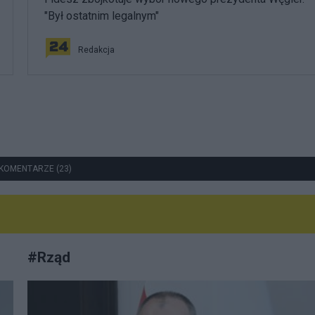
"Był ostatnim legalnym"
Redakcja
KOMENTARZE (23)
#
Rząd