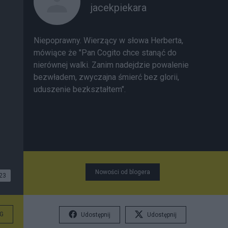
jacekpiekara
Niepoprawny. Wierzący w słowa Herberta,
mówiące że "Pan Cogito chce stanąć do
nierównej walki. Zanim nadejdzie powalenie
bezwładem, zwyczajna śmierć bez glorii,
uduszenie bezkształtem".
Nowości od blogera
23
G
Udostępnij
Udostępnij