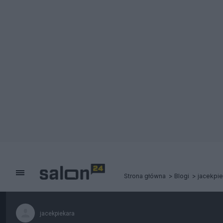
Strona główna
Blogi
jacekpie
jacekpiekara