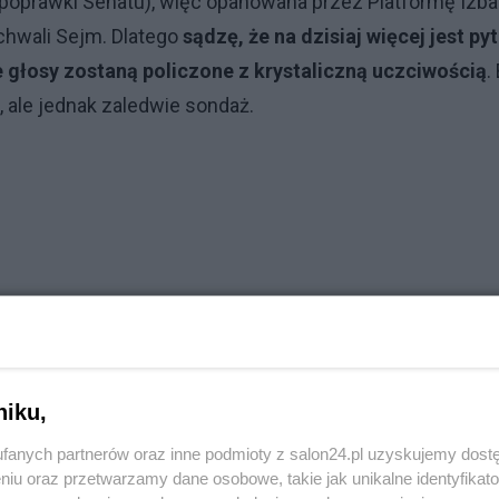
ć poprawki Senatu), więc opanowana przez Platformę Izba
hwali Sejm. Dlatego
sądzę, że na dzisiaj więcej jest py
e głosy zostaną policzone z krystaliczną uczciwością
.
e, ale jednak zaledwie sondaż.
niku,
fanych partnerów oraz inne podmioty z salon24.pl uzyskujemy dost
niu oraz przetwarzamy dane osobowe, takie jak unikalne identyfikat