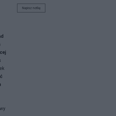
Napisz notkę
ad
n
cej
s
rek
ć
h
awy