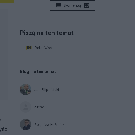
Skomentuj
23
Piszą na ten temat
Rafał Woś
Blogi na ten temat
Jan Filip Libicki
catrw
e
Zbigniew Kuźmiuk
yść