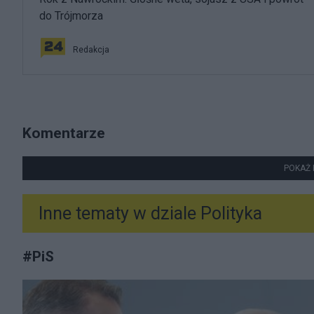
do Trójmorza
Redakcja
Komentarze
POKAŻ 
Inne tematy w dziale
Polityka
#
PiS