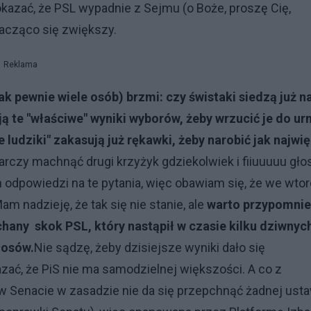
okazać, że PSL wypadnie z Sejmu (o Boże, proszę Cię,
nacząco się zwiększy.
Reklama
jak pewnie wiele osób) brzmi: czy świstaki siedzą już n
ją te "właściwe" wyniki wyborów, żeby wrzucić je do ur
ludziki" zakasują już rękawki, żeby narobić jak najwię
tarczy machnąć drugi krzyżyk gdziekolwiek i fiiuuuuu gło
 odpowiedzi na te pytania, więc obawiam się, że we wto
m nadzieję, że tak się nie stanie, ale
warto przypomnie
hany skok PSL, który nastąpił w czasie kilku dziwnyc
głosów.
Nie sądzę, żeby dzisiejsze wyniki dało się
azać, że PiS nie ma samodzielnej większości. A co z
w Senacie w zasadzie nie da się przepchnąć żadnej ust