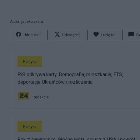
Autor: jacekpiekara
Udostępnij
Udostępnij
Lubię to!
S
Polityka
PiS odkrywa karty. Demografia, mieszkania, ETS,
deportacje Ukraińców i rozliczenia
Redakcja
Polityka
Rok z Nawrockim. Głośne weta, sojusz z USA i powrót