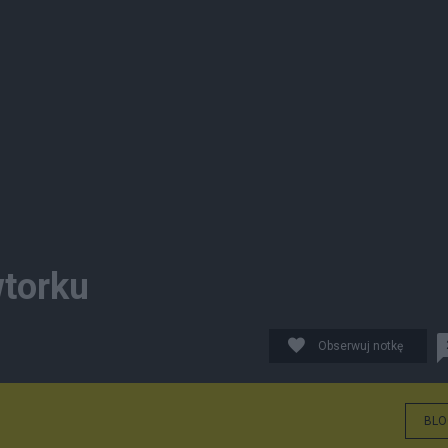
wtorku
Obserwuj notkę
BLO