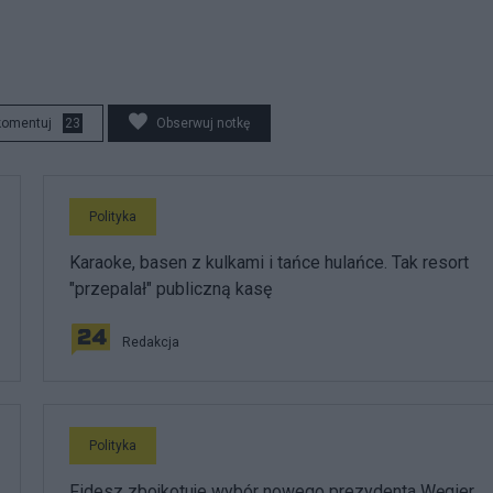
komentuj
23
Obserwuj notkę
Polityka
Karaoke, basen z kulkami i tańce hulańce. Tak resort
"przepalał" publiczną kasę
Redakcja
Polityka
Fidesz zbojkotuje wybór nowego prezydenta Węgier.