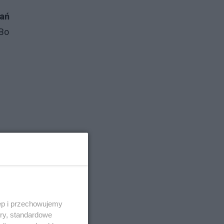
tań
 Bo
ęp i przechowujemy
ory, standardowe