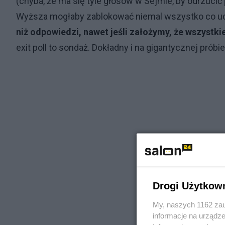
(chyba, że ma się tyle głosów w Sejmie, by odrzuci
Wyższa mogłaby zablokować niemal wszystko co uc
niż odpowiedzi, nawet jeśli założymy, że wszystki
exit poll to sondaż. Dokładny i na gigantycznej próbi
Drogi Użytkow
My, naszych 1162 zau
informacje na urządze