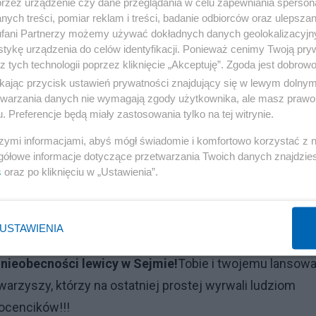
przez urządzenie czy dane przeglądania w celu zapewniania sperson
ych treści, pomiar reklam i treści, badanie odbiorców oraz ulepszan
fani Partnerzy możemy używać dokładnych danych geolokalizacyjn
tykę urządzenia do celów identyfikacji. Ponieważ cenimy Twoją pry
z tych technologii poprzez kliknięcie „Akceptuję”. Zgoda jest dobro
ikając przycisk ustawień prywatności znajdujący się w lewym dolny
etwarzania danych nie wymagają zgody użytkownika, ale masz prawo 
. Preferencje będą miały zastosowania tylko na tej witrynie.
szymi informacjami, abyś mógł świadomie i komfortowo korzystać z
gółowe informacje dotyczące przetwarzania Twoich danych znajdzi
s
oraz po kliknięciu w „Ustawienia”.
i wyborczymi i jestem bardzo zadowolony z siebie :), b
go wyniku ZLewu (przewidywałem dla niej 8-12 procent).
ie Czarzastego, Iwińskiego, Zemkego, Wenderlicha,
USTAWIENIA
 Senyszyn czy Szczuce .
Dzięki ci o dzięki, Gazeto
nieobecności lewicy w Sejmie!
Tobie
i twojemu lansowa
rzyszy, którzy na ostatniej prostej wyrwali ludziom
rocencików!!!