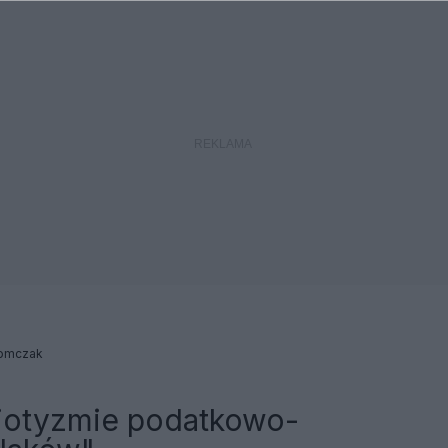
omczak
riotyzmie podatkowo-