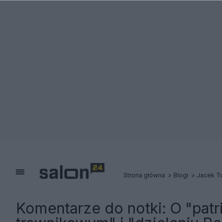
Strona główna
Blogi
Jacek T
Komentarze do notki:
O "pat