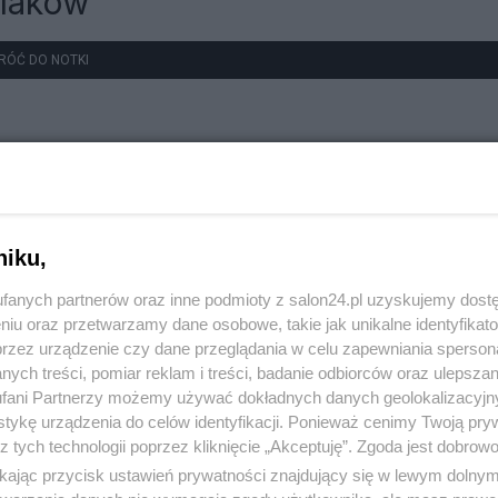
olaków"
RÓĆ DO NOTKI
niku,
fanych partnerów oraz inne podmioty z salon24.pl uzyskujemy dost
niu oraz przetwarzamy dane osobowe, takie jak unikalne identyfikat
przez urządzenie czy dane przeglądania w celu zapewniania sperson
ych treści, pomiar reklam i treści, badanie odbiorców oraz ulepszan
fani Partnerzy możemy używać dokładnych danych geolokalizacyjn
tykę urządzenia do celów identyfikacji. Ponieważ cenimy Twoją pry
z tych technologii poprzez kliknięcie „Akceptuję”. Zgoda jest dobro
ikając przycisk ustawień prywatności znajdujący się w lewym dolny