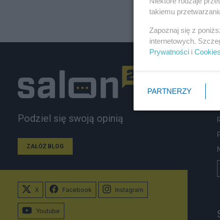
Niektóre rodzaje prz
takiemu przetwarzaniu
Zapoznaj się z poniż
internetowych. Szcze
Prywatności
i
Cookie
PARTNERZY
Podziel się swoją opinią
ZAŁÓŻ BLOG
X
Facebook
Instagram
Youtube