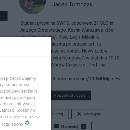
Jacek Tomczak
Student prawa na SWPS, absolwent 21 SLO im.
Jerzego Grotowskiego. Kocha Warszawę, kłóci
się z "warszawką". Kibic Legii. Miłośnik
labradorów. Publicysta po przejściach i z
przyszłością. Pisze na portalu Nowy Ład, w
kwartalniku "Polityka Narodowa", w piątek o 19.30
ma nagranie na Wbrew Cenzurze. Profil na
Facebooku:
ęp i przechowujemy
https://www.facebook.com/share/199MUMpcJH/
ory, standardowe
alizowanych reklam,
Nowości od blogera
ie usług. Za zgodą
ych oraz aktywnie
watność, prosimy o
Udostępnij
Udostępnij
wolna i zawsze możesz
m rogu strony
.
Skomentuj
6