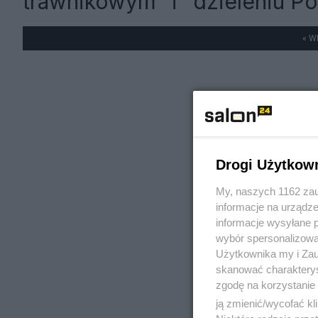
trawnikowym" i "dzieleniu P
« W
Drogi Użytkow
My, naszych 1162 zau
informacje na urządze
informacje wysyłane 
wybór spersonalizowan
Użytkownika my i Zau
skanować charakterys
zgodę na korzystanie 
ją zmienić/wycofać kl