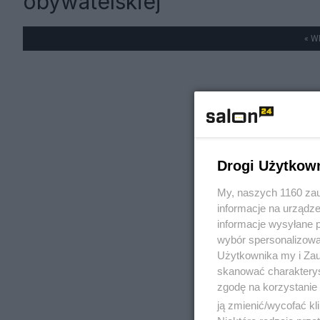
obywatelskiej
« W
Drogi Użytkow
My, naszych 1160 zau
informacje na urządze
informacje wysyłane 
wybór spersonalizowan
Użytkownika my i Zau
skanować charakterys
zgodę na korzystanie 
ją zmienić/wycofać kl