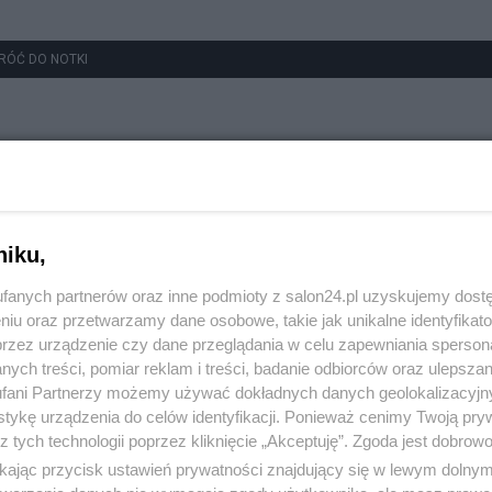
RÓĆ DO NOTKI
niku,
fanych partnerów oraz inne podmioty z salon24.pl uzyskujemy dost
niu oraz przetwarzamy dane osobowe, takie jak unikalne identyfikat
przez urządzenie czy dane przeglądania w celu zapewniania sperson
ych treści, pomiar reklam i treści, badanie odbiorców oraz ulepszan
fani Partnerzy możemy używać dokładnych danych geolokalizacyjn
tykę urządzenia do celów identyfikacji. Ponieważ cenimy Twoją pry
z tych technologii poprzez kliknięcie „Akceptuję”. Zgoda jest dobro
ikając przycisk ustawień prywatności znajdujący się w lewym dolny