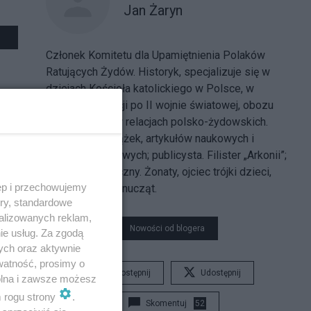
Jan Żaryn
Członek Komitetu dla Upamiętnienia Polaków
Ratujących Żydów. Historyk, specjalizuje się w
dziejach Kościoła katolickiego w Polsce, w
historii: emigracji po II wojnie światowej, obozu
narodowego i w relacjach polsko-żydowskich.
Autor wielu książek, artykułów naukowych i
popularnonaukowych; publicysta. Filister „Arkonii”;
działacz społeczny. Żonaty, ojciec trójki dzieci,
ęp i przechowujemy
dziadek trójki wnucząt.
ory, standardowe
alizowanych reklam,
Nowości od blogera
ie usług. Za zgodą
ych oraz aktywnie
watność, prosimy o
Udostępnij
Udostępnij
wolna i zawsze możesz
m rogu strony
.
Skomentuj
52