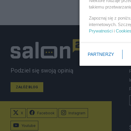
Niektóre rodzaje prz
takiemu przetwarzaniu
Zapoznaj się z poniż
internetowych. Szcze
Prywatności
i
Cookie
PARTNERZY
Podziel się swoją opinią
ZAŁÓŻ BLOG
X
Facebook
Instagram
Youtube