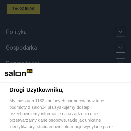
ZAŁÓŻ BLOG
Polityka
Gospodarka
Rozmaitości
Technologie
Drogi Użytkowniku,
Sport
My, naszych 1162 zaufanych partnerów oraz inne
podmioty z salon24.pl uzyskujemy dostęp i
Społeczeństwo
przechowujemy informacje na urządzeniu oraz
przetwarzamy dane osobowe, takie jak unikalne
Kultura
identyfikatory, standardowe informacje wysyłane przez