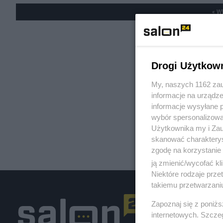
« W
Drogi Użytkow
My, naszych 1162 zau
informacje na urządze
informacje wysyłane 
wybór spersonalizowan
Użytkownika my i Zau
skanować charakterys
zgodę na korzystanie 
ją zmienić/wycofać kl
Niektóre rodzaje prz
takiemu przetwarzaniu
Zapoznaj się z poniż
internetowych. Szcze