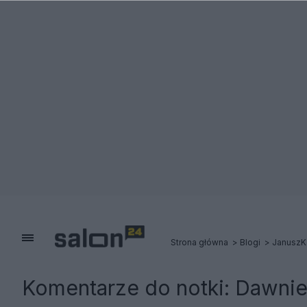
Strona główna
Blogi
JanuszK
Komentarze do notki:
Dawniej