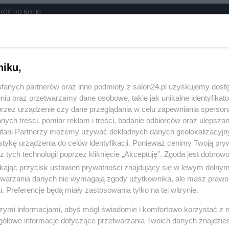
RÓĆ DO NOTKI
niku,
fanych partnerów oraz inne podmioty z salon24.pl uzyskujemy dost
niu oraz przetwarzamy dane osobowe, takie jak unikalne identyfikat
przez urządzenie czy dane przeglądania w celu zapewniania sperson
ych treści, pomiar reklam i treści, badanie odbiorców oraz ulepszan
fani Partnerzy możemy używać dokładnych danych geolokalizacyjn
tykę urządzenia do celów identyfikacji. Ponieważ cenimy Twoją pry
z tych technologii poprzez kliknięcie „Akceptuję”. Zgoda jest dobro
ikając przycisk ustawień prywatności znajdujący się w lewym dolny
etwarzania danych nie wymagają zgody użytkownika, ale masz prawo 
. Preferencje będą miały zastosowania tylko na tej witrynie.
Polityka
Gospodarka
szymi informacjami, abyś mógł świadomie i komfortowo korzystać z
gółowe informacje dotyczące przetwarzania Twoich danych znajdzi
PiS
Biznes