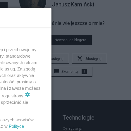
JanuszKamiński
Czy ktoś nie wie jeszcze o mnie?
Nowości od blogera
ęp i przechowujemy
ory, standardowe
Udostępnij
Udostępnij
alizowanych reklam,
ie usług. Za zgodą
Skomentuj
2
ych oraz aktywnie
watność, prosimy o
wolna i zawsze możesz
m rogu strony
.
sprzeciwić się
Rozmaitości
Technologie
 naszych serwisów
esz w
Polityce
Wypadki
Cyfryzacja