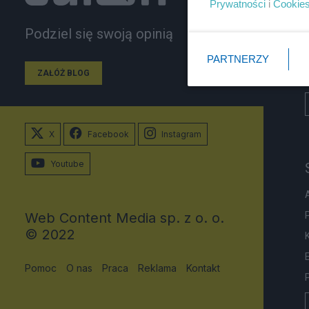
Prywatności
i
Cookie
Podziel się swoją opinią
PARTNERZY
ZAŁÓŻ BLOG
X
Facebook
Instagram
Youtube
Web Content Media sp. z o. o.
© 2022
Pomoc
O nas
Praca
Reklama
Kontakt