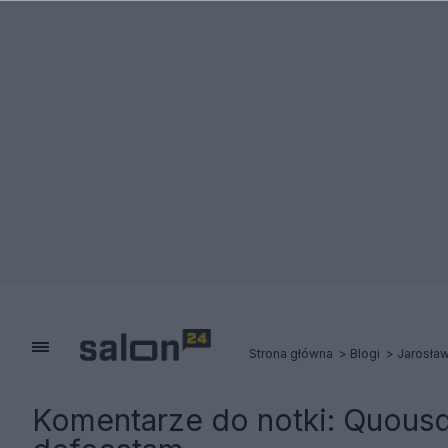
Strona główna
Blogi
Jarosław
Komentarze do notki:
Quousq