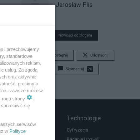
Jarosław Flis
Nowości od blogera
ęp i przechowujemy
Udostępnij
Udostępnij
ory, standardowe
alizowanych reklam,
Skomentuj
26
ie usług. Za zgodą
ych oraz aktywnie
watność, prosimy o
wolna i zawsze możesz
m rogu strony
.
sprzeciwić się
Rozmaitości
Technologie
 naszych serwisów
Zdrowie
Cyfryzacja
esz w
Polityce
Podróże
Badania i rozwój