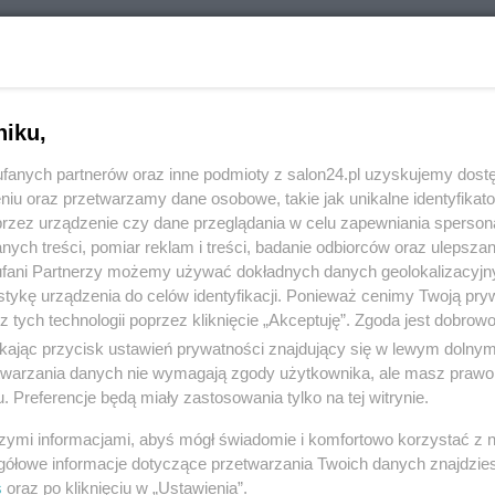
RÓĆ DO NOTKI
niku,
fanych partnerów oraz inne podmioty z salon24.pl uzyskujemy dost
niu oraz przetwarzamy dane osobowe, takie jak unikalne identyfikat
przez urządzenie czy dane przeglądania w celu zapewniania sperson
ych treści, pomiar reklam i treści, badanie odbiorców oraz ulepszan
fani Partnerzy możemy używać dokładnych danych geolokalizacyjn
tykę urządzenia do celów identyfikacji. Ponieważ cenimy Twoją pry
z tych technologii poprzez kliknięcie „Akceptuję”. Zgoda jest dobro
ikając przycisk ustawień prywatności znajdujący się w lewym dolny
etwarzania danych nie wymagają zgody użytkownika, ale masz prawo 
. Preferencje będą miały zastosowania tylko na tej witrynie.
Polityka
Gospodarka
szymi informacjami, abyś mógł świadomie i komfortowo korzystać z
Rosja
Biznes
gółowe informacje dotyczące przetwarzania Twoich danych znajdzi
s
oraz po kliknięciu w „Ustawienia”.
PiS
Pieniądze