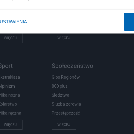
Rząd
Centralny Port Komunikacyjny
Prezydent
Inwestycje
USTAWIENIA
NATO
Podatki
WIĘCEJ
WIĘCEJ
Sport
Społeczeństwo
Ekstraklasa
Głos Regionów
Alpinizm
800 plus
Piłka nożna
Śledztwa
Kolarstwo
Służba zdrowia
Piłka ręczna
Przestępczość
WIĘCEJ
WIĘCEJ