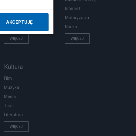
Pogoda
Internet
Ekologia
Motoryzacja
AKCEPTUJĘ
Wypadki
Nauka
WIĘCEJ
WIĘCEJ
Kultura
Film
Muzyka
Media
Teatr
Literatura
WIĘCEJ