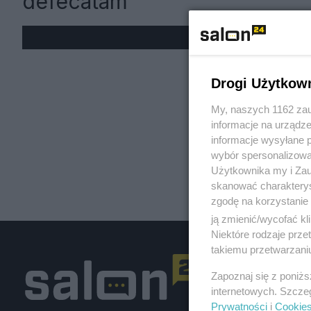
defecatam
« W
Drogi Użytkow
My, naszych 1162 zau
informacje na urządze
informacje wysyłane 
wybór spersonalizowan
Użytkownika my i Zau
skanować charakterys
zgodę na korzystanie 
ją zmienić/wycofać kl
Niektóre rodzaje prz
takiemu przetwarzaniu
Zapoznaj się z poniż
internetowych. Szcze
Prywatności
i
Cookie