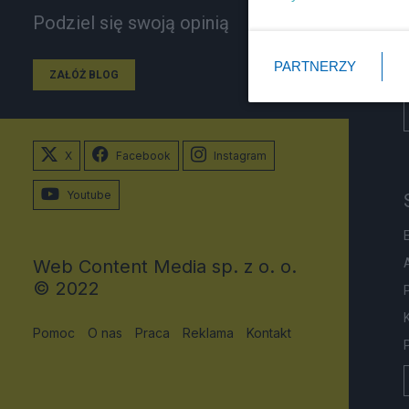
Podziel się swoją opinią
PARTNERZY
ZAŁÓŻ BLOG
X
Facebook
Instagram
Youtube
Web Content Media sp. z o. o.
© 2022
Pomoc
O nas
Praca
Reklama
Kontakt