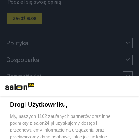
Podziel się swoją opinią
ZAŁÓŻ BLOG
Polityka
Gospodarka
Rozmaitości
Technologie
Drogi Użytkowniku,
Sport
My, naszych 1162 zaufanych partnerów oraz inne
podmioty z salon24.pl uzyskujemy dostęp i
Społeczeństwo
przechowujemy informacje na urządzeniu oraz
przetwarzamy dane osobowe, takie jak unikalne