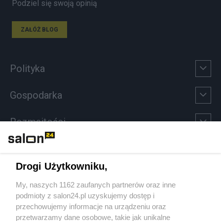
Podziel się swoją opinią
ZAŁÓŻ BLOG
Polityka
Gospodarka
Rozmaitości
Technologie
Drogi Użytkowniku,
Sport
My, naszych 1162 zaufanych partnerów oraz inne
podmioty z salon24.pl uzyskujemy dostęp i
Społeczeństwo
przechowujemy informacje na urządzeniu oraz
przetwarzamy dane osobowe, takie jak unikalne