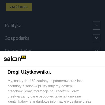
ZAŁÓŻ BLOG
Polityka
Gospodarka
Rozmaitości
Technologie
Drogi Użytkowniku,
Sport
My, naszych 1160 zaufanych partnerów oraz inne
podmioty z salon24.pl uzyskujemy dostęp i
Społeczeństwo
przechowujemy informacje na urządzeniu oraz
przetwarzamy dane osobowe, takie jak unikalne
Kultura
identyfikatory, standardowe informacje wysyłane przez