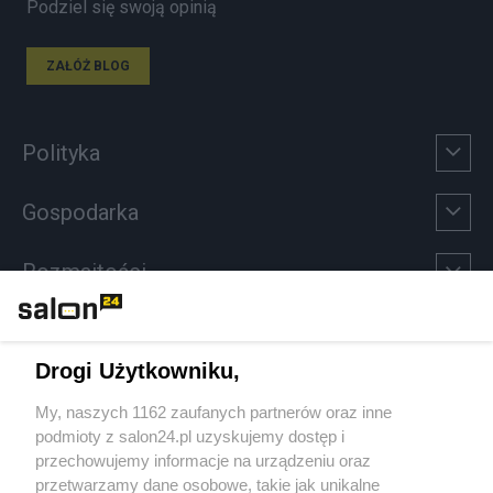
Podziel się swoją opinią
ZAŁÓŻ BLOG
Polityka
Gospodarka
Rozmaitości
Technologie
Drogi Użytkowniku,
Sport
My, naszych 1162 zaufanych partnerów oraz inne
podmioty z salon24.pl uzyskujemy dostęp i
Społeczeństwo
przechowujemy informacje na urządzeniu oraz
przetwarzamy dane osobowe, takie jak unikalne