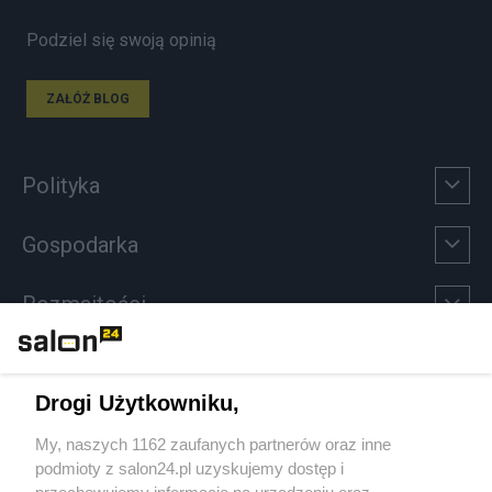
Podziel się swoją opinią
ZAŁÓŻ BLOG
Polityka
Gospodarka
Rozmaitości
Technologie
Drogi Użytkowniku,
Sport
My, naszych 1162 zaufanych partnerów oraz inne
podmioty z salon24.pl uzyskujemy dostęp i
Społeczeństwo