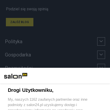
Podziel się swoją opinią
ZAŁÓŻ BLOG
Polityka
Gospodarka
Rozmaitości
Technologie
Drogi Użytkowniku,
Sport
My, naszych 1162 zaufanych partnerów oraz inne
podmioty z salon24.pl uzyskujemy dostęp i
Społeczeństwo