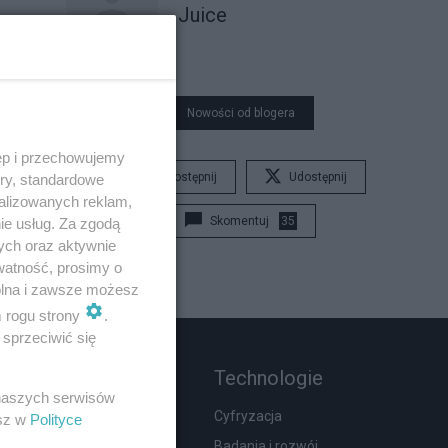
Juice
Nowości od blogera
ęp i przechowujemy
Udostępnij
Udostępnij
ory, standardowe
alizowanych reklam,
Skomentuj
35
ie usług. Za zgodą
ych oraz aktywnie
watność, prosimy o
wolna i zawsze możesz
m rogu strony
.
sprzeciwić się
Rozmaitości
Technologie
 naszych serwisów
Zdrowie
Cyfryzacja
esz w
Polityce
Podróże
Badania i rozwój