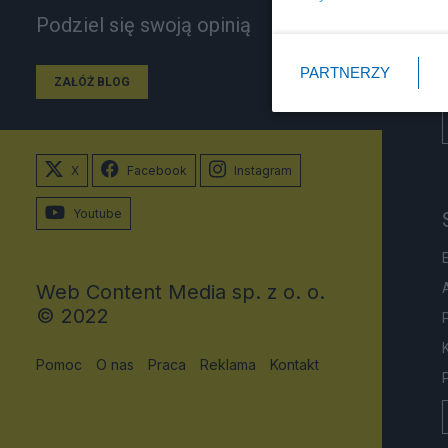
Podziel się swoją opinią
PARTNERZY
ZAŁÓŻ BLOG
X
Facebook
Instagram
Youtube
Web Content Media sp. z o. o.
© 2022
Pomoc
O nas
Praca
Reklama
Kontakt