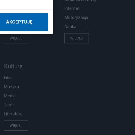
Pogoda
Internet
Ekologia
Motoryzacja
AKCEPTUJĘ
Wypadki
Nauka
WIĘCEJ
WIĘCEJ
Kultura
Film
Muzyka
Media
Teatr
Literatura
WIĘCEJ