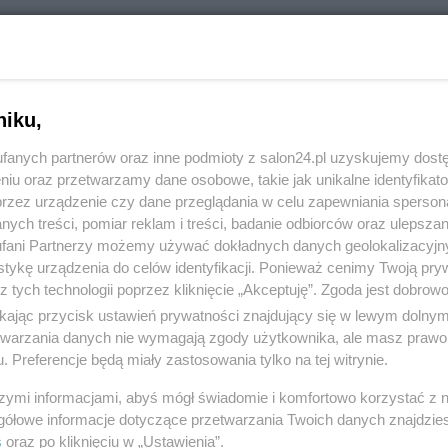
RÓĆ DO NOTKI
niku,
fanych partnerów oraz inne podmioty z salon24.pl uzyskujemy dost
niu oraz przetwarzamy dane osobowe, takie jak unikalne identyfikat
przez urządzenie czy dane przeglądania w celu zapewniania sperson
ych treści, pomiar reklam i treści, badanie odbiorców oraz ulepszan
fani Partnerzy możemy używać dokładnych danych geolokalizacyjn
tykę urządzenia do celów identyfikacji. Ponieważ cenimy Twoją pry
z tych technologii poprzez kliknięcie „Akceptuję”. Zgoda jest dobro
ikając przycisk ustawień prywatności znajdujący się w lewym dolny
etwarzania danych nie wymagają zgody użytkownika, ale masz prawo 
. Preferencje będą miały zastosowania tylko na tej witrynie.
Polityka
Gospodarka
szymi informacjami, abyś mógł świadomie i komfortowo korzystać z
Rosja
Biznes
gółowe informacje dotyczące przetwarzania Twoich danych znajdzi
s
oraz po kliknięciu w „Ustawienia”.
PiS
Pieniądze