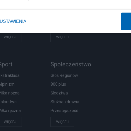
Rząd
Centralny Port Komunikacyjny
Prezydent
Inwestycje
USTAWIENIA
NATO
Podatki
WIĘCEJ
WIĘCEJ
Sport
Społeczeństwo
Ekstraklasa
Głos Regionów
Alpinizm
800 plus
Piłka nożna
Śledztwa
Kolarstwo
Służba zdrowia
Piłka ręczna
Przestępczość
WIĘCEJ
WIĘCEJ