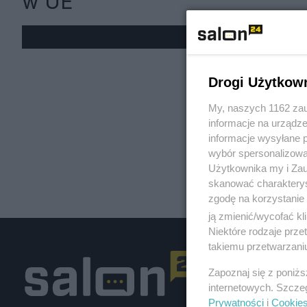
w UE
« W
Drogi Użytkow
My, naszych 1162 zau
informacje na urządze
informacje wysyłane 
wybór spersonalizowan
Użytkownika my i Zau
skanować charakterys
zgodę na korzystanie 
ją zmienić/wycofać kl
Niektóre rodzaje prz
takiemu przetwarzaniu
Zapoznaj się z poniż
internetowych. Szcze
Prywatności
i
Cookie