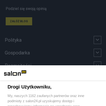
Podziel się swoją opinią
ZAŁÓŻ BLOG
Polityka
Gospodarka
Rozmaitości
Technologie
Drogi Użytkowniku,
Sport
My, naszych 1162 zaufanych partnerów oraz inne
podmioty z salon24.pl uzyskujemy dostęp i
Społeczeństwo