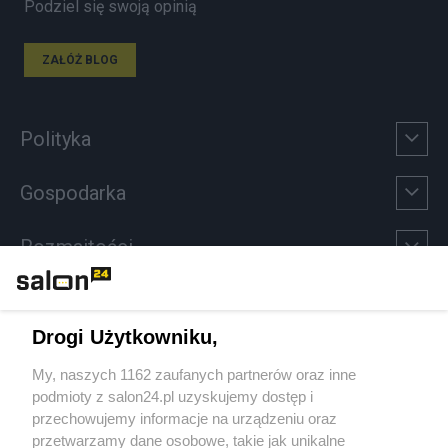
Podziel się swoją opinią
ZAŁÓŻ BLOG
Polityka
Gospodarka
Rozmaitości
Technologie
Drogi Użytkowniku,
Sport
My, naszych 1162 zaufanych partnerów oraz inne
podmioty z salon24.pl uzyskujemy dostęp i
Społeczeństwo
przechowujemy informacje na urządzeniu oraz
przetwarzamy dane osobowe, takie jak unikalne