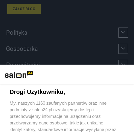
ZAŁÓŻ BLOG
Polityka
Gospodarka
Rozmaitości
Technologie
Drogi Użytkowniku,
Sport
My, naszych 1160 zaufanych partnerów oraz inne
podmioty z salon24.pl uzyskujemy dostęp i
Społeczeństwo
przechowujemy informacje na urządzeniu oraz
przetwarzamy dane osobowe, takie jak unikalne
Kultura
identyfikatory, standardowe informacje wysyłane przez