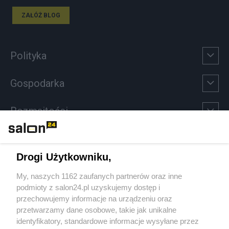
ZAŁÓŻ BLOG
Polityka
Gospodarka
Rozmaitości
Technologie
Drogi Użytkowniku,
Sport
My, naszych 1162 zaufanych partnerów oraz inne
podmioty z salon24.pl uzyskujemy dostęp i
Społeczeństwo
przechowujemy informacje na urządzeniu oraz
przetwarzamy dane osobowe, takie jak unikalne
Kultura
identyfikatory, standardowe informacje wysyłane przez