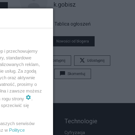
k.gobisz
Tablica ogłoszeń
Nowości od blogera
ęp i przechowujemy
ory, standardowe
Udostępnij
Udostępnij
alizowanych reklam,
ie usług. Za zgodą
Skomentuj
ych oraz aktywnie
watność, prosimy o
wolna i zawsze możesz
m rogu strony
.
sprzeciwić się
Rozmaitości
Technologie
 naszych serwisów
esz w
Polityce
Zdrowie
Cyfryzacja