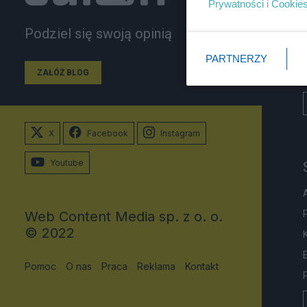
Prywatności
i
Cookie
Podziel się swoją opinią
PARTNERZY
ZAŁÓŻ BLOG
X
Facebook
Instagram
Youtube
Web Content Media sp. z o. o.
© 2022
Pomoc
O nas
Praca
Reklama
Kontakt