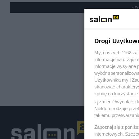
« W
Drogi Użytkow
My, naszych 1162 zau
informacje na urządze
informacje wysyłane 
wybór spersonalizowan
Użytkownika my i Zau
skanować charakterys
zgodę na korzystanie 
ją zmienić/wycofać kl
Niektóre rodzaje prz
takiemu przetwarzaniu
Zapoznaj się z poniż
internetowych. Szcze