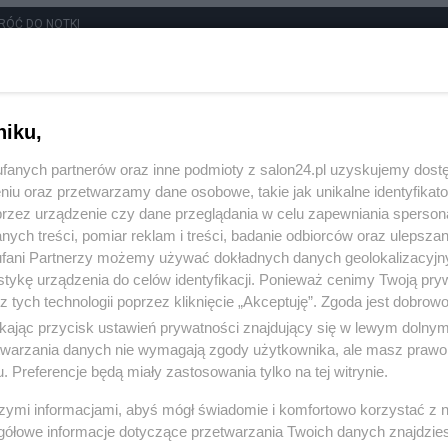
RÓĆ DO NOTKI
niku,
fanych partnerów oraz inne podmioty z salon24.pl uzyskujemy dost
niu oraz przetwarzamy dane osobowe, takie jak unikalne identyfikat
przez urządzenie czy dane przeglądania w celu zapewniania sperson
ych treści, pomiar reklam i treści, badanie odbiorców oraz ulepszan
fani Partnerzy możemy używać dokładnych danych geolokalizacyjn
tykę urządzenia do celów identyfikacji. Ponieważ cenimy Twoją pry
z tych technologii poprzez kliknięcie „Akceptuję”. Zgoda jest dobro
ikając przycisk ustawień prywatności znajdujący się w lewym dolny
etwarzania danych nie wymagają zgody użytkownika, ale masz prawo 
. Preferencje będą miały zastosowania tylko na tej witrynie.
Polityka
Gospodarka
szymi informacjami, abyś mógł świadomie i komfortowo korzystać z
gółowe informacje dotyczące przetwarzania Twoich danych znajdzi
PiS
Biznes