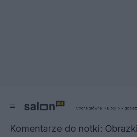
Strona główna
Blogi
k.gobisz
Komentarze do notki:
Obrazk