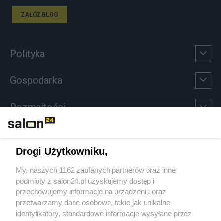
ZAŁÓŻ BLOG
Polityka
Gospodarka
Rozmaitości
Technologie
Drogi Użytkowniku,
Sport
My, naszych 1162 zaufanych partnerów oraz inne
podmioty z salon24.pl uzyskujemy dostęp i
Społeczeństwo
przechowujemy informacje na urządzeniu oraz
przetwarzamy dane osobowe, takie jak unikalne
Kultura
identyfikatory, standardowe informacje wysyłane przez