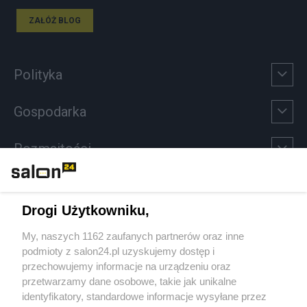
ZAŁÓŻ BLOG
Polityka
Gospodarka
Rozmaitości
Technologie
Drogi Użytkowniku,
Sport
My, naszych 1162 zaufanych partnerów oraz inne
podmioty z salon24.pl uzyskujemy dostęp i
Społeczeństwo
przechowujemy informacje na urządzeniu oraz
przetwarzamy dane osobowe, takie jak unikalne
Kultura
identyfikatory, standardowe informacje wysyłane przez