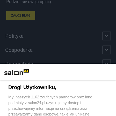
Podziel się swoją opinią
ZAŁÓŻ BLOG
Polityka
Gospodarka
Rozmaitości
Technologie
Drogi Użytkowniku,
Sport
My, naszych 1162 zaufanych partnerów oraz inne
podmioty z salon24.pl uzyskujemy dostęp i
Społeczeństwo
przechowujemy informacje na urządzeniu oraz
przetwarzamy dane osobowe, takie jak unikalne