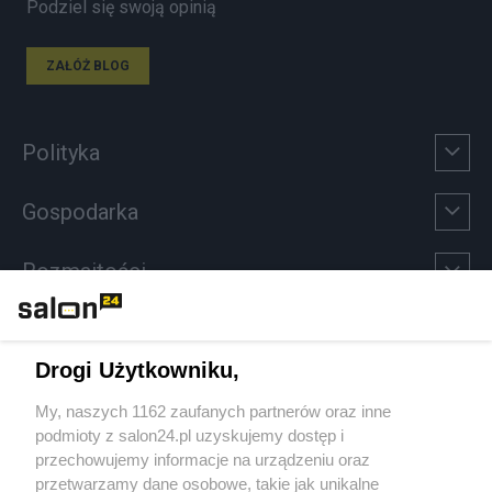
Podziel się swoją opinią
ZAŁÓŻ BLOG
Polityka
Gospodarka
Rozmaitości
Technologie
Drogi Użytkowniku,
Sport
My, naszych 1162 zaufanych partnerów oraz inne
podmioty z salon24.pl uzyskujemy dostęp i
Społeczeństwo
przechowujemy informacje na urządzeniu oraz
przetwarzamy dane osobowe, takie jak unikalne