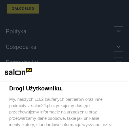
ZAŁÓŻ BLOG
Polityka
Gospodarka
Rozmaitości
Technologie
Drogi Użytkowniku,
Sport
My, naszych 1162 zaufanych partnerów oraz inne
podmioty z salon24.pl uzyskujemy dostęp i
Społeczeństwo
przechowujemy informacje na urządzeniu oraz
przetwarzamy dane osobowe, takie jak unikalne
Kultura
identyfikatory, standardowe informacje wysyłane przez