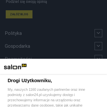
Podziel się swoją opinią
ZAŁÓŻ BLOG
Polityka
Gospodarka
Rozmaitości
Technologie
Drogi Użytkowniku,
Sport
My, naszych 1160 zaufanych partnerów oraz inne
podmioty z salon24.pl uzyskujemy dostęp i
Społeczeństwo
przechowujemy informacje na urządzeniu oraz
przetwarzamy dane osobowe, takie jak unikalne