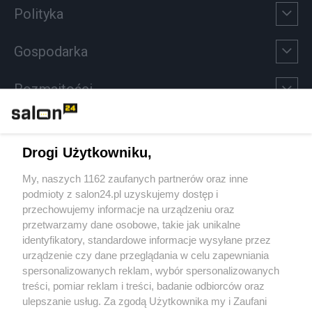
Polityka
Gospodarka
Rozmaitości
Technologie
Drogi Użytkowniku,
Sport
My, naszych 1162 zaufanych partnerów oraz inne
podmioty z salon24.pl uzyskujemy dostęp i
Społeczeństwo
przechowujemy informacje na urządzeniu oraz
przetwarzamy dane osobowe, takie jak unikalne
Kultura
identyfikatory, standardowe informacje wysyłane przez
urządzenie czy dane przeglądania w celu zapewniania
spersonalizowanych reklam, wybór spersonalizowanych
treści, pomiar reklam i treści, badanie odbiorców oraz
ulepszanie usług. Za zgodą Użytkownika my i Zaufani
X
Facebook
Instagram
Youtube