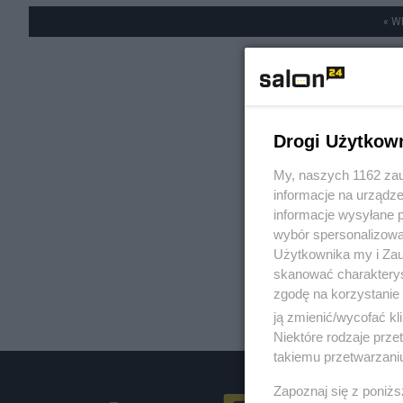
« W
Drogi Użytkow
My, naszych 1162 zau
informacje na urządze
informacje wysyłane 
wybór spersonalizowan
Użytkownika my i Zau
skanować charakterys
zgodę na korzystanie 
ją zmienić/wycofać kl
Niektóre rodzaje prz
takiemu przetwarzaniu
Zapoznaj się z poniż