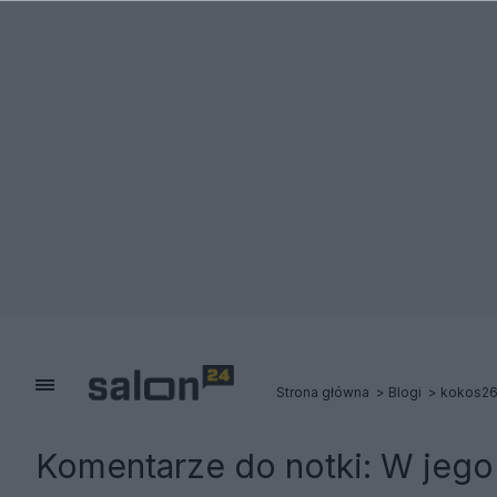
Strona główna
Blogi
kokos2
Komentarze do notki:
W jego