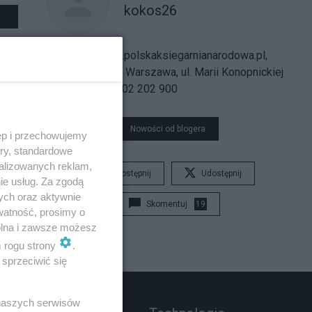
kokos26
Sprzedaż: www.polskaksiegarnianarodowa.pl,
United Express, Warszawa, ul. Marii Konopnickiej
6 lok 227, Tel. 502 202 900
Nowości od blogera
ęp i przechowujemy
ory, standardowe
alizowanych reklam,
Udostępnij
Udostępnij
ie usług. Za zgodą
ych oraz aktywnie
Skomentuj
19
watność, prosimy o
wolna i zawsze możesz
m rogu strony
.
sprzeciwić się
 naszych serwisów