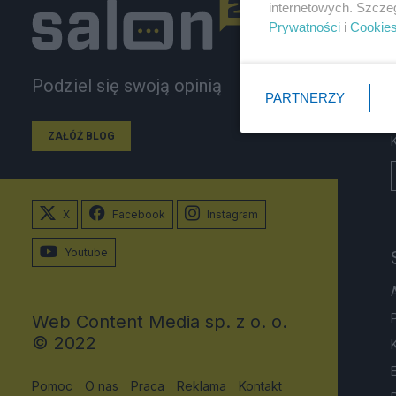
internetowych. Szcze
Prywatności
i
Cookie
Podziel się swoją opinią
PARTNERZY
ZAŁÓŻ BLOG
X
Facebook
Instagram
Youtube
Web Content Media sp. z o. o.
© 2022
Pomoc
O nas
Praca
Reklama
Kontakt