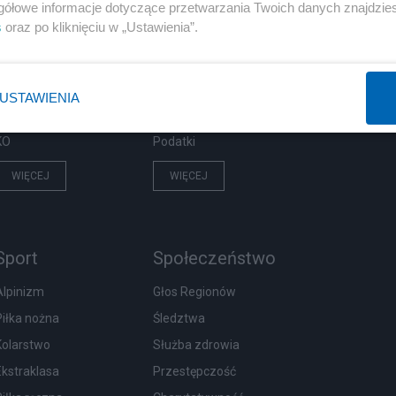
Polityka
Gospodarka
gółowe informacje dotyczące przetwarzania Twoich danych znajdzi
s
oraz po kliknięciu w „Ustawienia”.
PiS
Biznes
Rząd
Pieniądze
Prezydent
Centralny Port Komunikacyjny
USTAWIENIA
NATO
Inwestycje
KO
Podatki
WIĘCEJ
WIĘCEJ
Sport
Społeczeństwo
Alpinizm
Głos Regionów
Piłka nożna
Śledztwa
Kolarstwo
Służba zdrowia
Ekstraklasa
Przestępczość