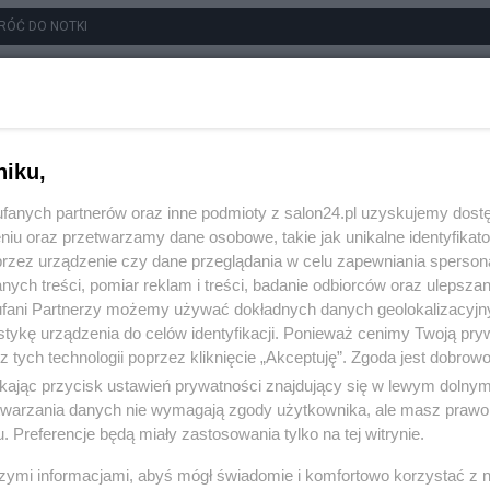
RÓĆ DO NOTKI
niku,
fanych partnerów oraz inne podmioty z salon24.pl uzyskujemy dost
niu oraz przetwarzamy dane osobowe, takie jak unikalne identyfikat
przez urządzenie czy dane przeglądania w celu zapewniania sperson
ych treści, pomiar reklam i treści, badanie odbiorców oraz ulepszan
fani Partnerzy możemy używać dokładnych danych geolokalizacyjn
tykę urządzenia do celów identyfikacji. Ponieważ cenimy Twoją pry
z tych technologii poprzez kliknięcie „Akceptuję”. Zgoda jest dobro
ikając przycisk ustawień prywatności znajdujący się w lewym dolny
etwarzania danych nie wymagają zgody użytkownika, ale masz prawo 
. Preferencje będą miały zastosowania tylko na tej witrynie.
szymi informacjami, abyś mógł świadomie i komfortowo korzystać z