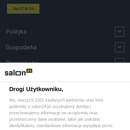
ZAŁÓŻ BLOG
Polityka
Gospodarka
Rozmaitości
Technologie
Drogi Użytkowniku,
Sport
My, naszych 1162 zaufanych partnerów oraz inne
podmioty z salon24.pl uzyskujemy dostęp i
Społeczeństwo
przechowujemy informacje na urządzeniu oraz
przetwarzamy dane osobowe, takie jak unikalne
Kultura
identyfikatory, standardowe informacje wysyłane przez