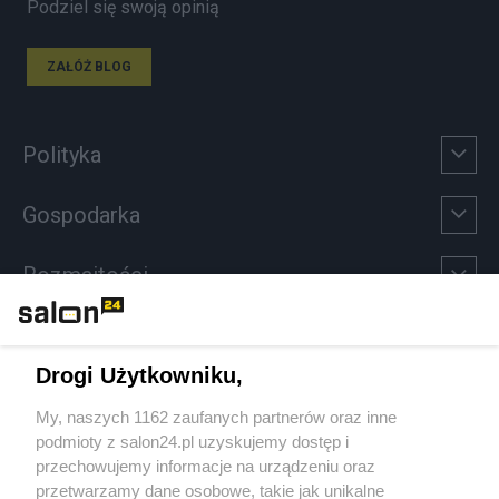
Podziel się swoją opinią
ZAŁÓŻ BLOG
Polityka
Gospodarka
Rozmaitości
Technologie
Drogi Użytkowniku,
Sport
My, naszych 1162 zaufanych partnerów oraz inne
podmioty z salon24.pl uzyskujemy dostęp i
Społeczeństwo
przechowujemy informacje na urządzeniu oraz
przetwarzamy dane osobowe, takie jak unikalne