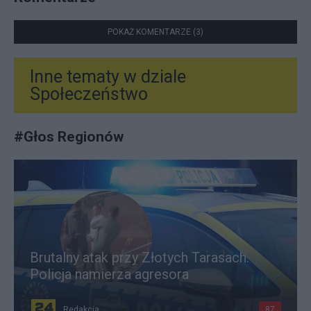
POKAŻ KOMENTARZE (3)
Inne tematy w dziale
Społeczeństwo
#
Głos Regionów
Brutalny atak przy Złotych Tarasach.
Policja namierza agresora
Redakcja
87