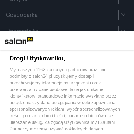
Gospodarka
Rozmaitości
Technologie
Drogi Użytkowniku,
Sport
My, naszych 1162 zaufanych partnerów oraz inne
podmioty z salon24.pl uzyskujemy dostęp i
Społeczeństwo
przechowujemy informacje na urządzeniu oraz
przetwarzamy dane osobowe, takie jak unikalne
Kultura
identyfikatory, standardowe informacje wysyłane przez
urządzenie czy dane przeglądania w celu zapewniania
spersonalizowanych reklam, wybór spersonalizowanych
treści, pomiar reklam i treści, badanie odbiorców oraz
ulepszanie usług. Za zgodą Użytkownika my i Zaufani
X
Facebook
Instagram
Youtube
Partnerzy możemy używać dokładnych danych