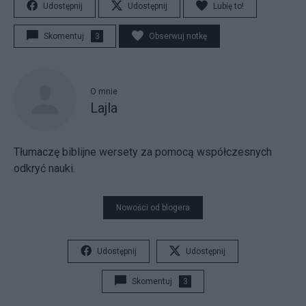
Udostępnij
Udostępnij
Lubię to!
Skomentuj
3
Obserwuj notkę
O mnie
Lajla
Tłumaczę biblijne wersety za pomocą współczesnych
odkryć nauki.
Nowości od blogera
Udostępnij
Udostępnij
Skomentuj
3