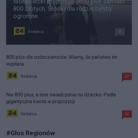
Morawiecki proponuje 3600 plus zamiast
800 złotych. Środki dla rodzin byłyby
ogromne
Redakcja
35
800 plus dla cudzoziemców. Wiemy, ile państwo im
wypłaca
Redakcja
58
Nie 800 plus, a inne świadczenie na dziecko. Padła
gigantyczna kwota w propozycji
Redakcja
55
#
Głos Regionów