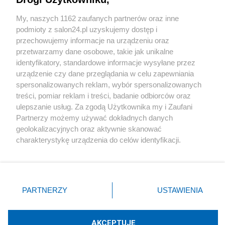
Sport
My, naszych 1162 zaufanych partnerów oraz inne
podmioty z salon24.pl uzyskujemy dostęp i
Społeczeństwo
przechowujemy informacje na urządzeniu oraz
przetwarzamy dane osobowe, takie jak unikalne
Kultura
identyfikatory, standardowe informacje wysyłane przez
urządzenie czy dane przeglądania w celu zapewniania
spersonalizowanych reklam, wybór spersonalizowanych
treści, pomiar reklam i treści, badanie odbiorców oraz
ulepszanie usług. Za zgodą Użytkownika my i Zaufani
X
Facebook
Instagram
Youtube
Partnerzy możemy używać dokładnych danych
geolokalizacyjnych oraz aktywnie skanować
charakterystykę urządzenia do celów identyfikacji.
Web Content Media sp. z o. o. © 2022
Ponieważ cenimy Twoją prywatność, prosimy o zgodę na
korzystanie z tych technologii poprzez kliknięcie
„Akceptuję”. Zgoda jest dobrowolna i zawsze możesz ją
Pomoc
O nas
Praca
Reklama
Kontakt
zmienić/wycofać klikając przycisk ustawień prywatności
PARTNERZY
USTAWIENIA
znajdujący się w lewym dolnym rogu strony
. Niektóre
rodzaje przetwarzania danych nie wymagają zgody
użytkownika, ale masz prawo sprzeciwić się takiemu
AKCEPTUJĘ