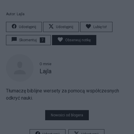
Autor: Lajla
Udostępnij
Udostępnij
Lubię to!
Skomentuj
7
Obserwuj notkę
O mnie
Lajla
Tłumaczę biblijne wersety za pomocą współczesnych
odkryć nauki.
Nowości od blogera