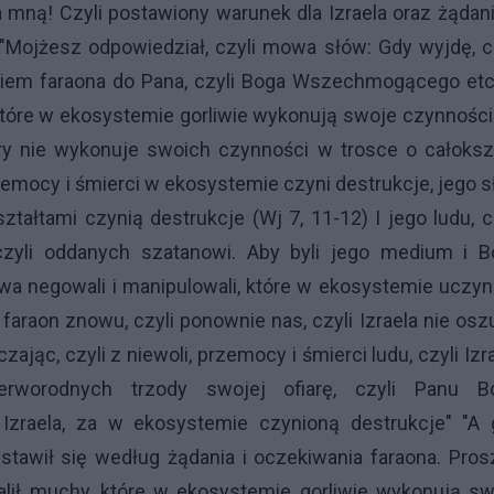
 mną! Czyli postawiony warunek dla Izraela oraz żądan
"Mojżesz odpowiedział, czyli mowa słów: Gdy wyjdę, c
niem faraona do Pana, czyli Boga Wszechmogącego etc..
 które w ekosystemie gorliwie wykonują swoje czynności
óry nie wykonuje swoich czynności w trosce o całoksz
zemocy i śmierci w ekosystemie czyni destrukcje, jego s
ałtami czynią destrukcje (Wj 7, 11-12) I jego ludu, c
czyli oddanych szatanowi. Aby byli jego medium i B
a negowali i manipulowali, które w ekosystemie uczyni
faraon znowu, czyli ponownie nas, czyli Izraela nie osz
jąc, czyli z niewoli, przemocy i śmierci ludu, czyli Izr
erworodnych trzody swojej ofiarę, czyli Panu B
Izraela, za w ekosystemie czynioną destrukcje" "A 
stawił się według żądania i oczekiwania faraona. Pro
alił muchy, które w ekosystemie gorliwie wykonują sw