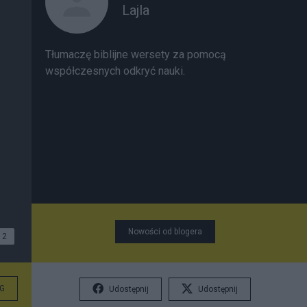
Lajla
Tłumaczę biblijne wersety za pomocą
współczesnych odkryć nauki.
Nowości od blogera
2
G
Udostępnij
Udostępnij