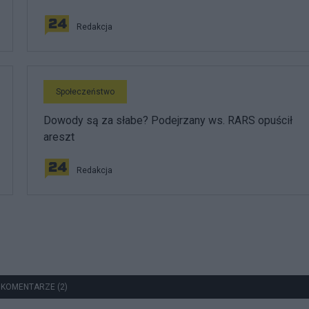
Redakcja
Społeczeństwo
Dowody są za słabe? Podejrzany ws. RARS opuścił
areszt
Redakcja
 KOMENTARZE (2)