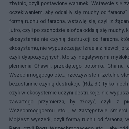
zbytnio, czyli postawiony warunek. Wstawcie się za
oczekiwaniem, aby oddaliły się muchy od faraona" 
formą ruchu od faraona, wstawię się, czyli z żąda
jutro, czyli po zachodzie słońca oddalą się muchy,
ekosystemie nie czynią destrukcji od faraona, kt
ekosystemu, nie wypuszczając Izraela z niewoli, pr
czyli dyspozycyjnych, którzy negatywnymi myślokszt
plemienia Chawili, przeklętego potomka Chama, 
Wszechmogącego etc..., rzeczywiste i rzetelne słow
bezustannie czynią destrukcje (Rdz 3 ) Tylko niech 
czyli w ekosystemie uczyni destrukcje, nie wypuszcza
zawartego przymierza, by złożyć, czyli z pi
Wszechmogącemu etc..., w zastępstwie śmierci 
Mojżesz wyszedł, czyli formą ruchu od faraona, w
Pana, czyli Boga Wszechmogącego etc..., aby odd