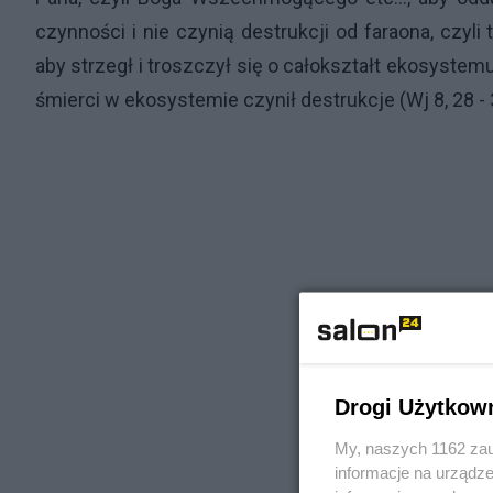
czynności i nie czynią destrukcji od faraona, czyl
aby strzegł i troszczył się o całokształt ekosystem
śmierci w ekosystemie czynił destrukcje (Wj 8, 28 - 
Drogi Użytkow
My, naszych 1162 zau
informacje na urządze