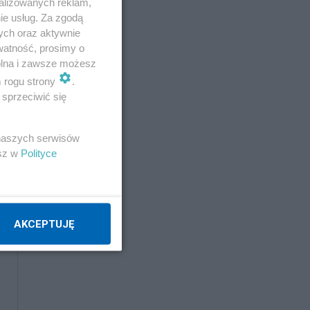
alizowanych reklam,
ie usług. Za zgodą
ych oraz aktywnie
watność, prosimy o
wolna i zawsze możesz
m rogu strony
.
sprzeciwić się
 naszych serwisów
esz w
Polityce
AKCEPTUJĘ