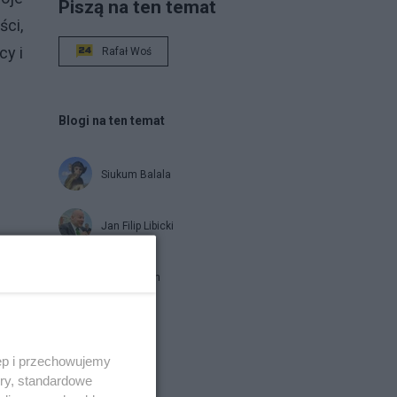
Piszą na ten temat
ści,
cy i
Rafał Woś
Blogi na ten temat
Siukum Balala
Jan Filip Libicki
brat Damian
Napisz notkę
ęp i przechowujemy
ory, standardowe