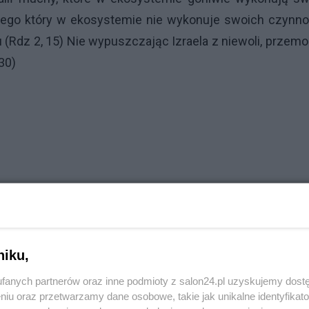
i tego który w ekosystemie nie wykonuje swoich czynno
u (Rdz 2, 15) Nie wypuszczając Izraela z niewoli, przemo
30)
niku,
fanych partnerów oraz inne podmioty z salon24.pl uzyskujemy dost
niu oraz przetwarzamy dane osobowe, takie jak unikalne identyfikat