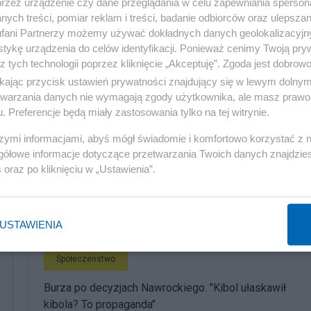
przez urządzenie czy dane przeglądania w celu zapewniania sperson
ych treści, pomiar reklam i treści, badanie odbiorców oraz ulepszan
fani Partnerzy możemy używać dokładnych danych geolokalizacyjn
tykę urządzenia do celów identyfikacji. Ponieważ cenimy Twoją pry
z tych technologii poprzez kliknięcie „Akceptuję”. Zgoda jest dobro
ikając przycisk ustawień prywatności znajdujący się w lewym dolny
etwarzania danych nie wymagają zgody użytkownika, ale masz prawo 
. Preferencje będą miały zastosowania tylko na tej witrynie.
szymi informacjami, abyś mógł świadomie i komfortowo korzystać z
gółowe informacje dotyczące przetwarzania Twoich danych znajdzi
s
oraz po kliknięciu w „Ustawienia”.
komentuj
2
Obserwuj notkę
USTAWIENIA
Społeczeństwo
Burza po decyzjach Nawrockiego. "Kibol ułaskawił
kibola? To propaganda"