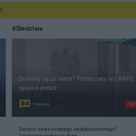
o
#
Śledztwa
Dowody są za słabe? Podejrzany ws. RARS
opuścił areszt
Redakcja
106
Giertych szuka kolejnego świadka koronnego?
Tajemnicza podróż do Krala