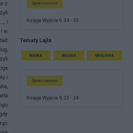
ie z
Społeczeństwo
zyli
Księga Wyjścia 9, 34 - 35
., i
 i w
Tematy Lajla
tałt
ług,
NAUKA
RELIGIA
EKOLOGIA
zyli
oga
ły i
Społeczeństwo
uka,
aela
Księga Wyjścia 9, 22 - 24
ogu
gdy
sząc
oje