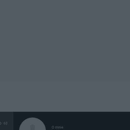
60
O mnie