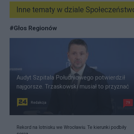
Inne tematy w dziale
Społeczeństw
#
Głos Regionów
Audyt Szpitala Południowego potwierdził
najgorsze. Trzaskowski musiał to przyznać
Redakcja
79
Rekord na lotnisku we Wrocławiu. Te kierunki podbiły
serca