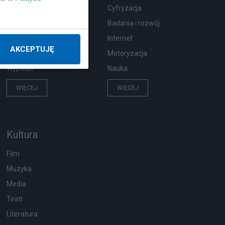
Zdrowie
Cyfryzacja
Podróże
Badania i rozwój
Pogoda
Internet
AKCEPTUJĘ
Ekologia
Motoryzacja
Wypadki
Nauka
WIĘCEJ
WIĘCEJ
Kultura
Film
Muzyka
Media
Teatr
Literatura