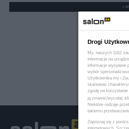
« W
Drogi Użytkow
My, naszych 1162 zau
informacje na urządze
informacje wysyłane 
wybór spersonalizowan
Użytkownika my i Zau
skanować charakterys
zgodę na korzystanie 
ją zmienić/wycofać kl
Niektóre rodzaje prz
takiemu przetwarzaniu
Zapoznaj się z poniż
internetowych. Szcze