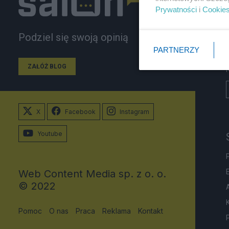
Prywatności
i
Cookie
Podziel się swoją opinią
PARTNERZY
ZAŁÓŻ BLOG
X
Facebook
Instagram
Youtube
Web Content Media sp. z o. o.
© 2022
Pomoc
O nas
Praca
Reklama
Kontakt