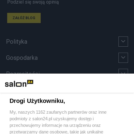
Podziel się swoją opinią
ZAŁÓŻ BLOG
Polityka
Gospodarka
Rozmaitości
Technologie
Drogi Użytkowniku,
Sport
My, naszych 1162 zaufanych partnerów oraz inne
podmioty z salon24.pl uzyskujemy dostęp i
Społeczeństwo
przechowujemy informacje na urządzeniu oraz
przetwarzamy dane osobowe, takie jak unikalne