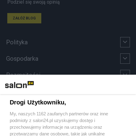
Podziel się swoją opinią
ZAŁÓŻ BLOG
Polityka
Gospodarka
Rozmaitości
Technologie
Drogi Użytkowniku,
Sport
My, naszych 1162 zaufanych partnerów oraz inne
podmioty z salon24.pl uzyskujemy dostęp i
Społeczeństwo
przechowujemy informacje na urządzeniu oraz
przetwarzamy dane osobowe, takie jak unikalne