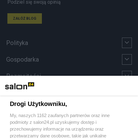
Podziel się swoją opinią
ZAŁÓŻ BLOG
Polityka
Gospodarka
Rozmaitości
Technologie
Drogi Użytkowniku,
Sport
My, naszych 1162 zaufanych partnerów oraz inne
podmioty z salon24.pl uzyskujemy dostęp i
Społeczeństwo
przechowujemy informacje na urządzeniu oraz
przetwarzamy dane osobowe, takie jak unikalne