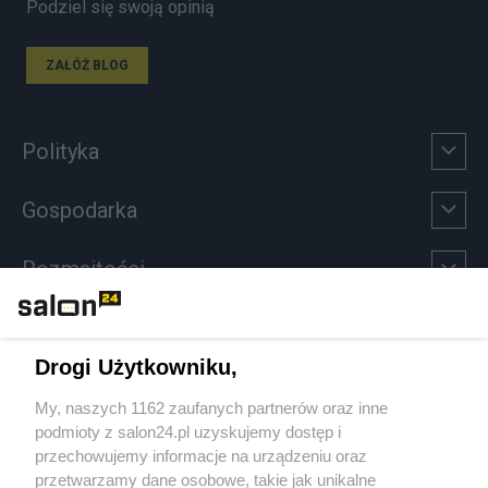
Podziel się swoją opinią
ZAŁÓŻ BLOG
Polityka
Gospodarka
Rozmaitości
Technologie
Drogi Użytkowniku,
Sport
My, naszych 1162 zaufanych partnerów oraz inne
podmioty z salon24.pl uzyskujemy dostęp i
Społeczeństwo
przechowujemy informacje na urządzeniu oraz
przetwarzamy dane osobowe, takie jak unikalne