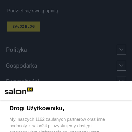
Podziel się swoją opinią
ZAŁÓŻ BLOG
Polityka
Gospodarka
Rozmaitości
Technologie
Drogi Użytkowniku,
Sport
My, naszych 1162 zaufanych partnerów oraz inne
podmioty z salon24.pl uzyskujemy dostęp i
Społeczeństwo