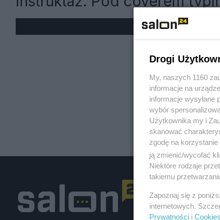
instruktaż. Pod coverem tvpi
« W
Drogi Użytkow
My, naszych 1160 zau
informacje na urządze
informacje wysyłane 
wybór spersonalizowan
Użytkownika my i Zau
skanować charakterys
zgodę na korzystanie 
ją zmienić/wycofać kl
Niektóre rodzaje prz
takiemu przetwarzaniu
Zapoznaj się z poniż
internetowych. Szcze
Prywatności
i
Cookie