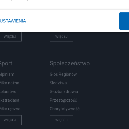
Prezydent
Biznes
Imigranci
Podatki
USTAWIENIA
PiS
Energetyka
WIĘCEJ
WIĘCEJ
Sport
Społeczeństwo
Alpinizm
Głos Regionów
Piłka nożna
Śledztwa
Kolarstwo
Służba zdrowia
Ekstraklasa
Przestępczość
Piłka ręczna
Charytatywność
WIĘCEJ
WIĘCEJ