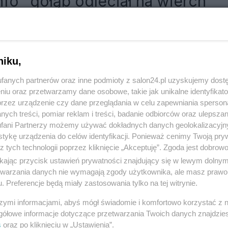
nfo "gołąb odleciał na wierch"
RÓĆ DO NOTKI
niku,
fanych partnerów oraz inne podmioty z salon24.pl uzyskujemy dost
niu oraz przetwarzamy dane osobowe, takie jak unikalne identyfikat
przez urządzenie czy dane przeglądania w celu zapewniania sperson
ych treści, pomiar reklam i treści, badanie odbiorców oraz ulepszan
fani Partnerzy możemy używać dokładnych danych geolokalizacyjn
tykę urządzenia do celów identyfikacji. Ponieważ cenimy Twoją pry
z tych technologii poprzez kliknięcie „Akceptuję”. Zgoda jest dobro
ikając przycisk ustawień prywatności znajdujący się w lewym dolny
etwarzania danych nie wymagają zgody użytkownika, ale masz prawo 
. Preferencje będą miały zastosowania tylko na tej witrynie.
Polityka
Gospodarka
szymi informacjami, abyś mógł świadomie i komfortowo korzystać z
NATO
Centralny Port Komunikacyjny
gółowe informacje dotyczące przetwarzania Twoich danych znajdzi
s
oraz po kliknięciu w „Ustawienia”.
KO
Inwestycje