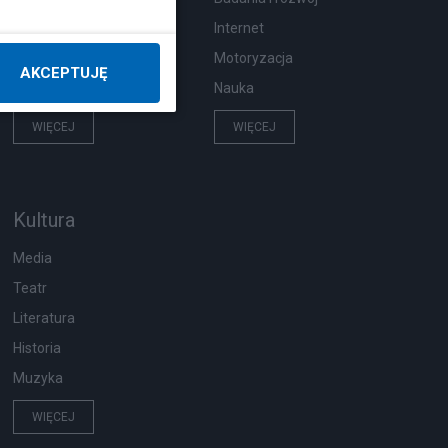
Pogoda
Internet
Zwierzęta
Motoryzacja
AKCEPTUJĘ
Zdrowie
Nauka
WIĘCEJ
WIĘCEJ
Kultura
Media
Teatr
Literatura
Historia
Muzyka
WIĘCEJ