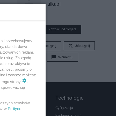
lalkapl
Nowości od blogera
ęp i przechowujemy
Udostępnij
Udostępnij
ory, standardowe
alizowanych reklam,
Skomentuj
ie usług. Za zgodą
ych oraz aktywnie
watność, prosimy o
wolna i zawsze możesz
m rogu strony
.
sprzeciwić się
Rozmaitości
Technologie
 naszych serwisów
Moda i uroda
Cyfryzacja
esz w
Polityce
Hobby
Badania i rozwój