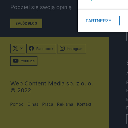
Podziel się swoją opinią
PARTNERZY
ZAŁÓŻ BLOG
X
Facebook
Instagram
Youtube
Web Content Media sp. z o. o.
© 2022
Pomoc
O nas
Praca
Reklama
Kontakt