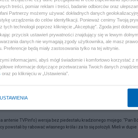
ych treści, pomiar reklam i treści, badanie odbiorców oraz ulepszan
fani Partnerzy możemy używać dokładnych danych geolokalizacyjn
tykę urządzenia do celów identyfikacji. Ponieważ cenimy Twoją pry
z tych technologii poprzez kliknięcie „Akceptuję”. Zgoda jest dobro
ikając przycisk ustawień prywatności znajdujący się w lewym dolny
etwarzania danych nie wymagają zgody użytkownika, ale masz prawo 
. Preferencje będą miały zastosowania tylko na tej witrynie.
szymi informacjami, abyś mógł świadomie i komfortowo korzystać z
gółowe informacje dotyczące przetwarzania Twoich danych znajdzi
s
oraz po kliknięciu w „Ustawienia”.
wali Powstanie Warszawskie a
USTAWIENIA
li
 antenie TVPinfo) wersja bez piedestału kradzionego mojego: "Pan B
acy powstali by rabować własnego króla i za to się położyli. Mieli w dupie