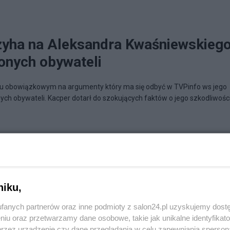
yha na Aleksandra Kwaśniewskieg
onych obywateli
ku obowiązkowym na argumenty który ma się odbyć w TVPinfo ws jego
ych obywateli. Kacper dotarł do szokujących faktów o jego szkodliwośc
niku,
fanych partnerów oraz inne podmioty z salon24.pl uzyskujemy dost
niu oraz przetwarzamy dane osobowe, takie jak unikalne identyfikat
przez urządzenie czy dane przeglądania w celu zapewniania sperson