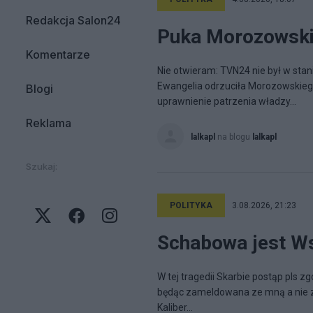
Redakcja Salon24
Puka Morozowsk
Komentarze
Nie otwieram: TVN24 nie był w stan
Ewangelia odrzuciła Morozowskieg
Blogi
uprawnienie patrzenia władzy...
Reklama
lalkapl
na blogu
lalkapl
Szukaj:
POLITYKA
3.08.2026, 21:23
Schabowa jest Ws
W tej tragedii Skarbie postąp pls z
będąc zameldowana ze mną a nie z f
Kaliber...