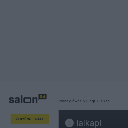
Strona główna
Blogi
lalkapl
ŻEBYŚ WIEDZIAŁ
lalkapl