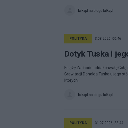
lalkapl
na blogu
lalkapl
POLITYKA
3.08.2026, 00:46
Dotyk Tuska i jego
Książę Zachodu oddał chwałę Gołąb
Grawitacji Donalda Tuska u jego stó
których...
lalkapl
na blogu
lalkapl
POLITYKA
31.07.2026, 22:44