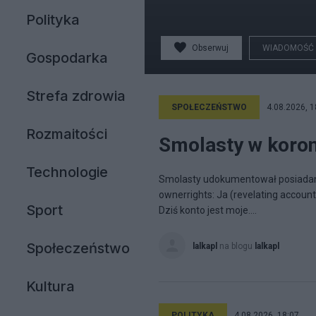
Polityka
Obserwuj
WIADOMOŚĆ
Gospodarka
Strefa zdrowia
SPOŁECZEŃSTWO
4.08.2026, 1
Rozmaitości
Smolasty w koron
Technologie
Smolasty udokumentował posiadani
ownerrights: Ja (revelating accoun
Sport
Dziś konto jest moje....
Społeczeństwo
lalkapl
na blogu
lalkapl
Kultura
POLITYKA
4.08.2026, 18:07