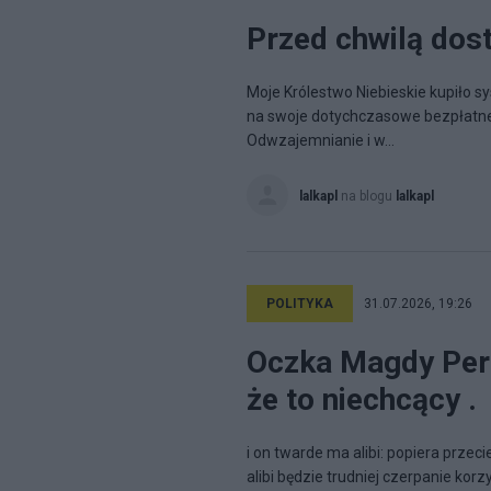
Przed chwilą dos
Moje Królestwo Niebieskie kupiło 
na swoje dotychczasowe bezpłatne 
Odwzajemnianie i w...
lalkapl
na blogu
lalkapl
POLITYKA
31.07.2026, 19:26
Oczka Magdy Per
że to niechcący .
i on twarde ma alibi: popiera przec
alibi będzie trudniej czerpanie kor