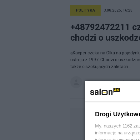
POLITYKA
3.08.2026, 16:28
+48792472211 cz
chodzi o uszkodz
ąKacper czeka na Olka na pojedyn
ustroju z 1997. Chodzi o uszkodzon
także o szokujących zaletach...
lalkapl
na blogu
lalkapl
Drogi Użytkow
My, naszych 1162 zau
informacje na urządze
informacje wysyłane 