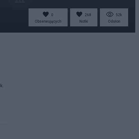
0
268
52k
Obserwujących
Notki
Odsłon
k.