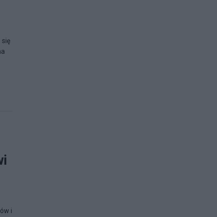
 się
na
wi
ów i