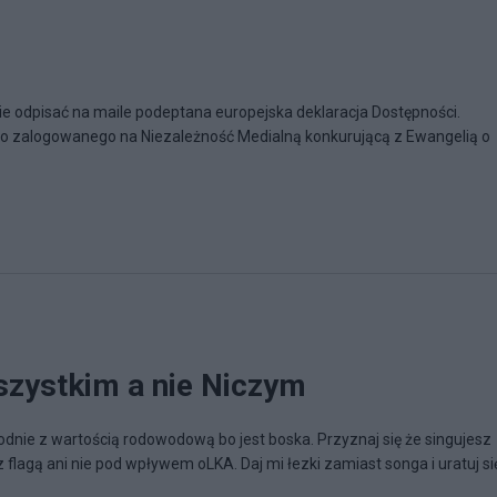
i
ie odpisać na maile podeptana europejska deklaracja Dostępności.
o zalogowanego na Niezależność Medialną konkurującą z Ewangelią o
zystkim a nie Niczym
godnie z wartością rodowodową bo jest boska. Przyznaj się że singujesz
lagą ani nie pod wpływem oLKA. Daj mi łezki zamiast songa i uratuj si