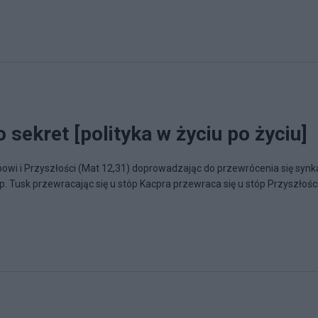
 sekret [polityka w życiu po życiu]
owi i Przyszłości (Mat 12,31) doprowadzając do przewrócenia się synk
p. Tusk przewracając się u stóp Kacpra przewraca się u stóp Przyszłośc