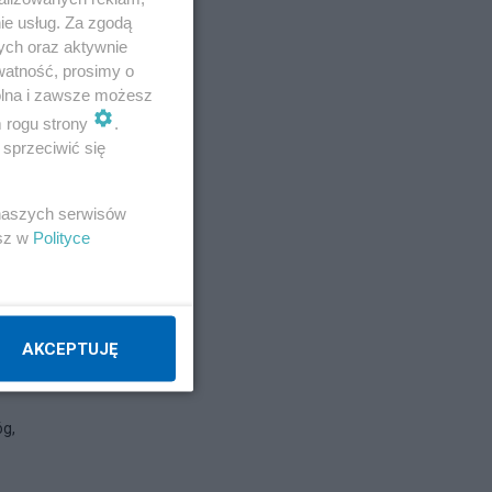
ie usług. Za zgodą
ych oraz aktywnie
watność, prosimy o
wolna i zawsze możesz
m rogu strony
.
sprzeciwić się
 naszych serwisów
esz w
Polityce
AKCEPTUJĘ
óg,