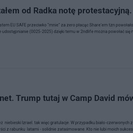
tałem od Radka notę protestacyjną.
system EU SAFE przeciwko "mnie" za zero płacąc Share'em tzn powołało
udostępnianie (0025-2025) dzięki temu w 2ndlife można powołać się 
net. Trump tutaj w Camp David mó
ież niebieski Izrael. tak więc gratulacje. W przypadku biało-czerwonych z
zyści z rabunku latami - solidnie zataśmowane. Kto nie lubi moich sukces