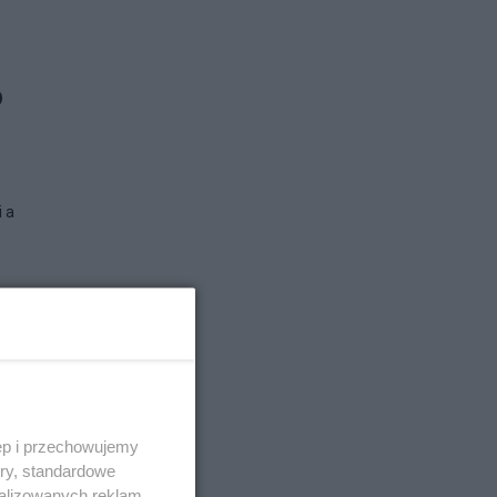
o
i a
ęp i przechowujemy
ory, standardowe
alizowanych reklam,